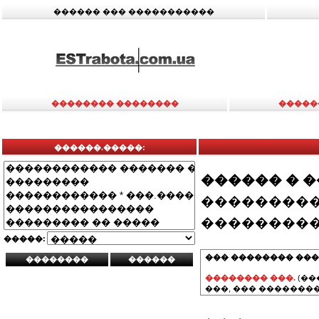
������ ��� �����������
�������� ��������
�����
������.�����:
������ � 
���������
���������
�����:
��� �������� ���
�������� ���.
(��
���, ��� ��������