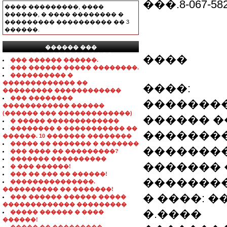
���.8-067-582
���� ���������, ����
������, � ���� �������� �
��������� ���������� �� 3
������.
������ ���
���������������
����
��� ������ ������.
��� ������ ����� ��������.
���������� �
������������� ��
����:
��������� ������������
��� ��������
�������
������������ ������
(������ ��� �������������)
������ �
� ����� �������������
�������� � ����������� ��
�������
������. 10 ������� ��������
����� �� ������� � �������
��������
��� ���� �� ���������?
������� ����������
������� 
� ��� ������!
��� �� ��� �� ������!
�������
���������������.
���������� �� �������!
� ����: ��
��� ������ ������ �����
������������� ���������
�.����
����� ������ � ����
������!