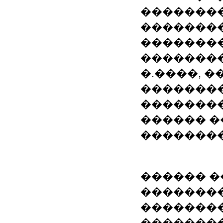
�������
�������
�������
��������
�.����, 
��������
��������
������ ��: Mic
��������
������ �
�������
�������
�������