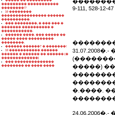
���������
����� �� ���������
��������� �����������
9-111, 528-12-47
��������!?
10 ��������
���������������� ������
����������.
��� ��������, � ��� ��� �
������� ���������� �
�����������.
������ ����. ��� ����� ��
����� ���� ���������
��������
��������.
������ ������? � �������!
31.07.200
10 ����������� ������
������ � ������ �� ������ (�
(�������
�������������)
��� ��������������
�����) �
�������� �� ���� ����
�������
��������
�.����. 
�������
24.06.200