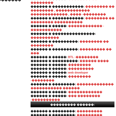
��������
������ � �����������:
�������� ��
�������� , ������������
������������� , ���� -��������
������ � �����������:
�������� ��
�������� ����������
������ � �����:
������������ -
�����������
������ � ���������������:
����������
������ � ���������:
�������� ��
��������
������ � ���������:
��������� ��
���
������ � �����:
BTL -��������
������ � ���������:
������ ����
������ � �����:
��������
������ � �����:
���������
������ � �����:
web developer
������ � �����:
��������
-��������
������ � ��������:
�������������
����������� ������
������ � �����:
������������
������ � �����:
��� ��������
-����������
��������� ������:
������ � ��������:
���������
������ � ��������:
���������