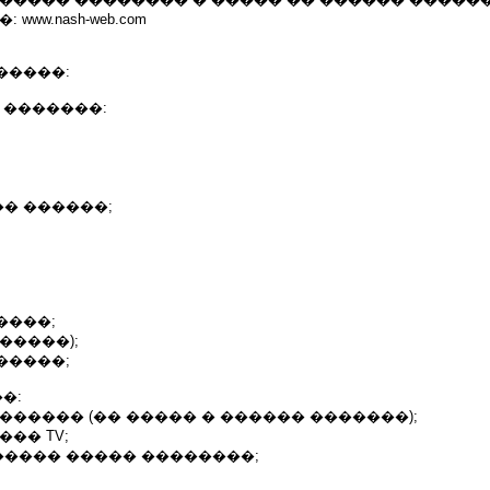
www.nash-web.com
�����:
 �������:
� ������;
����;
�����);
�����;
�:
������ (�� ����� � ������ �������);
�� TV;
���� ����� ��������;