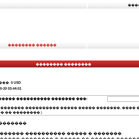
���
�������� ������
�������� ��������
���:
0 USD
0-20 03:44:01
����� ���������� ������� ���:
(������� ���������� ����� ����� �������, ���� �
� �� ��������.)
�������
������� ���������� ����� � �������.
������ �������� � ����� �� ������ �����