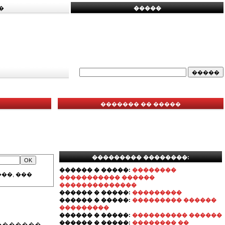
�
�����
������� �� �����
��������� ��������:
������ � �����:
��������
��, ���
����������� ������
��������������
������ � �����:
���������
������ � �����:
��������� ������
���������
������ � �����:
���������� ������
������ � �����:
�������� ��
�������