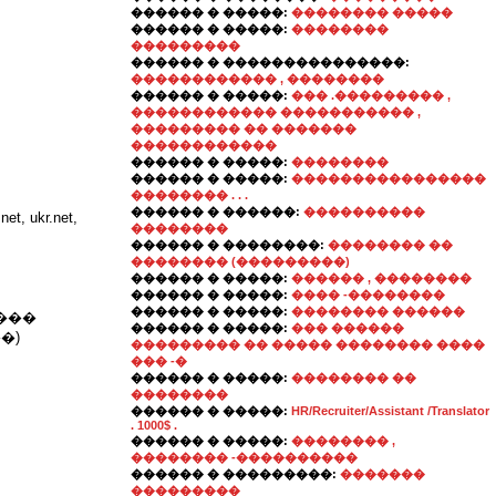
������ � �����:
�������� �����
������ � �����:
��������
���������
������ � ���������������:
������������ , ��������
������ � �����:
��� .��������� ,
������������ ����������� ,
��������� �� �������
������������
������ � �����:
��������
������ � �����:
����������������
�������� . . .
������ � ������:
����������
ukr.net,
��������
������ � ��������:
�������� ��
�������� (���������)
������ � �����:
������ , ��������
������ � �����:
���� -��������
������ � �����:
�������� ������
���
������ � �����:
��� ������
�)
��������� �� ����� �������� ����
��� -�
������ � �����:
�������� ��
��������
������ � �����:
HR/Recruiter/Assistant /Translator
. 1000$ .
������ � �����:
�������� ,
�������� -����������
������ � ���������:
�������
���������