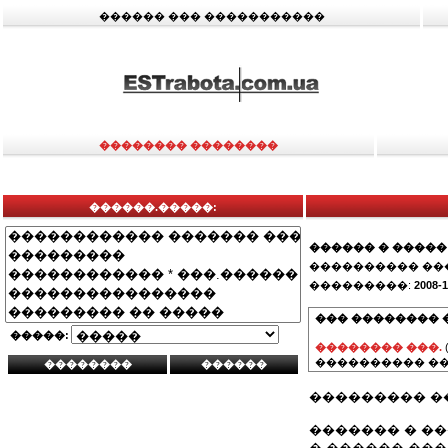
������ ��� �����������
�������� ��������
������.�����:
������ � �����
���������� ��
���������:
2008-1
��� �������� 
�����:
�������� ���.
���������� ��
��������� �
������� � �
� ������ ��