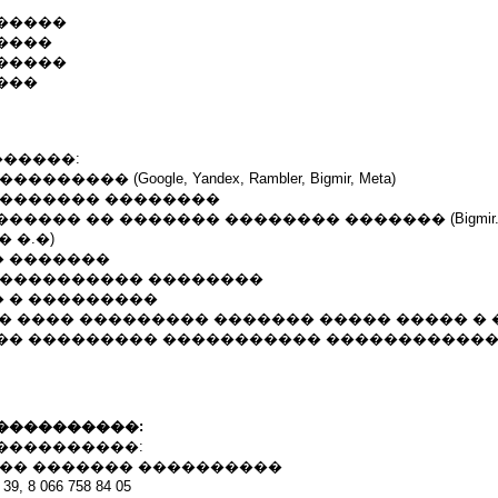
�����
����
�����
���
������:
���� (Google, Yandex, Rambler, Bigmir, Meta)
�������� ��������
��� �� ������� �������� ������� (Bigmir.net, 
a � �.�)
 �������
����������� ��������
 � ���������
��� ���� ��������� ������� ����� ����� � 
�� ��������� ����������� ������������
����������:
����������:
��� ������� ����������
, 8 066 758 84 05