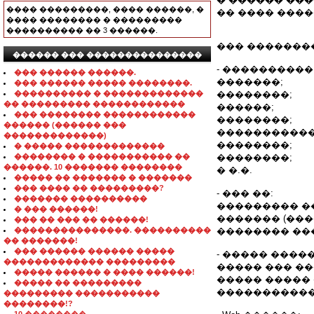
���� ���������, ���� ������, �
�� ���� �����: 
���� �������� � ���������
���������� �� 3 ������.
��� �������
������ ��� ���������������
- ����������
��� ������ ������.
�������;
��� ������ ����� ��������.
���������� � �������������
��������;
�� ��������� ������������
������;
��� �������� ������������
��������;
������ (������ ���
�����������
�������������)
��������;
� ����� �������������
�������� � ����������� ��
��������;
������. 10 ������� ��������
� �.�.
����� �� ������� � �������
��� ���� �� ���������?
- ��� ��:
������� ����������
��������� �
� ��� ������!
������� (���
��� �� ��� �� ������!
���������������. ����������
�������� ��
�� �������!
��� ������ ������ �����
- ����� �����
������������� ���������
����� ��� ��
����� ������ � ���� ������!
����� ����� �
����� �� ���������
�����������
��������� �����������
��������!?