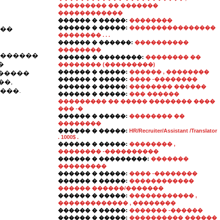
��������� �� �������
������������
������ � �����:
��������
������ � �����:
����������������
���
�������� . . .
������ � ������:
����������
��������
 ������
������ � ��������:
�������� ��
�
�������� (���������)
������ � �����:
������ , ��������
������
������ � �����:
���� -��������
��,
������ � �����:
�������� ������
���.
������ � �����:
��� ������
��������� �� ����� �������� ����
��� -�
������ � �����:
�������� ��
��������
������ � �����:
HR/Recruiter/Assistant /Translator
. 1000$ .
������ � �����:
�������� ,
�������� -����������
������ � ���������:
�������
���������
������ � �����:
���� -��������
������ � �����:
������������
������ ������/�������
������ � �����:
������������ ,
������������� , ��������
������ � �����:
������� -������
������ � �����:
���������� ������