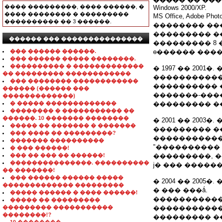
���� ���������, ���� ������, �
Windows 2000/XP.
���� �������� � ���������
MS Office, Adobe
���������� �� 3 ������.
�������� ���
��������� ��
������ ��� ���������������
��������� 8 
��� ������ ������.
ѳ������ ����
��� ������ ����� ��������.
���������� � �������������
� 1997 �� 200
�� ��������� ������������
�����������
��� �������� ������������
���������� 
������ (������ ���
�������-���
�������������)
� ����� �������������
��������� �
�������� � ����������� ��
������. 10 ������� ��������
� 2001 �� 20
����� �� ������� � �������
��������� �
��� ���� �� ���������?
�����������
������� ����������
"����������
� ��� ������!
��� �� ��� �� ������!
���������, 
���������������. ����������
ϳ� ��� �����
�� �������!
��� ������ ������ �����
� 2004 �� 20
������������� ���������
� ��� ���ǻ.
����� ������ � ���� ������!
�����������
����� �� ���������
��������� �����������
������������
��������!?
��������� �