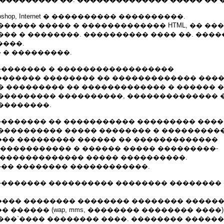
 Photoshop, Internet � ���������� ����������.
����� ����� � ������������� HTML, �� ��
�� � ��������. ���������� ���� ��. ����
����.
 � ���������.
1�. �������� � ������������������
������ �������� �� ������������� ���
� ��������� �� ������������� � ������ 
��������� ����������, �������������� 
��������.
03�. �������� �� ����������� ��������� ��
���������� ����� �������� � ���������
�� ��������� ������ �� �������������
 ����������� � ������ ����� ���������-
�������������� ����� ����������.
��� �������� ������������.
05�. �������� ���������� �������� �������
��� �������� �������� �������� ������
 ������ (wap, mms, �������� �������� ����)
���`���� �������� ����. �������� �����