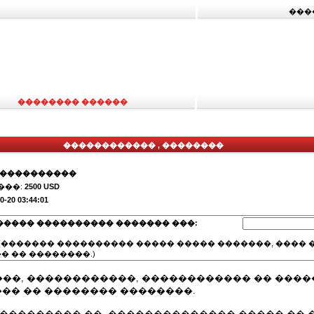
���
�������� ������
������������ , ��������
�����������
���:
2500 USD
0-20 03:44:01
����� ���������� ������� ���:
(������� ���������� ����� ����� �������, ���� �
� �� ��������.)
���, ������������, ������������ �� ����
��� �� �������� ��������.
��������� ��. �������������� ����� �� 