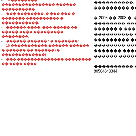
10 ��������
����������.
���������������� ������
��������� �
����������.
��� ��������, � ��� ��� �
� 2006 �� 200
������� ���������� �
�����������.
�������� ��
������ ����. ��� ����� ��
������ � ��
����� ���� ���������
���������� 
��������.
��������� ��
������ ������? � �������!
�������� ���
10 ����������� ������ ������
� ������ �� ������ (�
������� ���
�������������)
������ ����
��� �������������� ��������
�� ���� ����
���������� 
80504843344