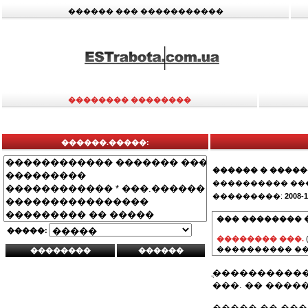
������ ��� �����������
�������� ��������
������.�����:
������ � ����
���������� ��
���������:
2008-1
��� �������� 
�����:
�������� ���.
���������� ��
ֳ����������
���. �� ����
����� �� ���