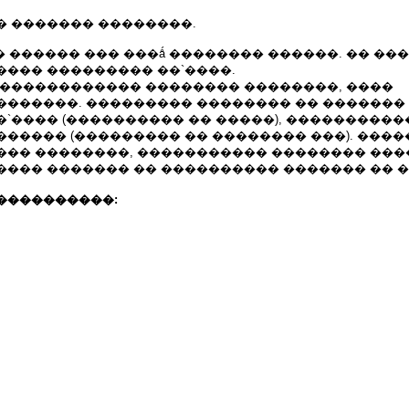
� ������� ��������.
8 �. � ������ ��� ���ǻ �������� ������. �� ��
���� ��������� ��`����.
������������� �������� ��������, ����
�������. ��������� �������� �� �������
`���� (���������� �� �����), ����������
����� (��������� �� �������� ���). ���
��� ��������, ����������� �������� ���
���� ������� �� ���������� ������� �� �
����������: