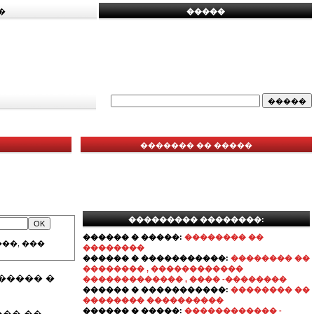
�
�����
������� �� �����
��������� ��������:
������ � �����:
�������� ��
��, ���
��������
������ � �����������:
�������� ��
�������� , ������������
����� �
������������� , ���� -��������
������ � �����������:
�������� ��
�������� ����������
������ � �����:
������������ -
��� ��