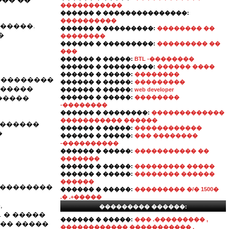
�����������
������ � ���������������:
����������
������.
������ � ���������:
�������� ��
�
��������
������ � ���������:
��������� ��
���
������ � �����:
BTL -��������
������ � ���������:
������ ����
������ � �����:
��������
���������
������ � �����:
���������
������
������ � �����:
web developer
�����
������ � �����:
��������
-��������
������ � ��������:
�������������
����������� ������
��������
������ � �����:
������������
�
������ � �����:
��� ��������
-����������
������ � �����:
����������� ��
�������
������ � �����:
��������� �����
������ � �����:
�������� ������
������
� ��������
������ � �����:
��������� �/� 1500�
.� .+�����
,
��������� ������:
. � �����
������ � �����:
��� .��������� ,
��� �����
������������ ����������� ,