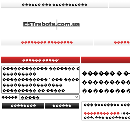
������ ��� �����������
�������� ��������
�����
������.�����:
������ � 
���������
���������
�����:
��� �������� ���
�������� ���.
(��
���, ��� ��������