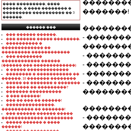
��������
���� ���������, ����
������, � ���� �������� �
�������!
��������� ���������� �� 3
������.
�������
������ ���
���������������
��� ������ ������.
- ������
��� ������ ����� ��������.
���������� �
�������
������������� ��
��������� ������������
- ������
��� ��������
������������ ������
- ������
(������ ��� �������������)
� ����� �������������
- ������
�������� � ����������� ��
������. 10 ������� ��������
- �������
����� �� ������� � �������
��� ���� �� ���������?
�������
������� ����������
� ��� ������!
��� �� ��� �� ������!
���������������.
��������
���������� �� �������!
��� ������ ������ �����
- ������
������������� ���������
����� ������ � ����
�������
������!