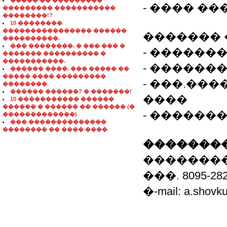
����� �� ���������
- ���� ��
��������� �����������
��������!?
10 ��������
���������������� ������
������� 
����������.
��� ��������, � ��� ��� �
- ������
������� ���������� �
�����������.
- ������
������ ����. ��� ����� ��
����� ���� ���������
- ���.��
��������.
������ ������? � �������!
����
10 ����������� ������
������ � ������ �� ������ (�
- ������
�������������)
��� ��������������
�������� �� ���� ����
��������
��������
���. 8095-28
�-mail: a.shovk