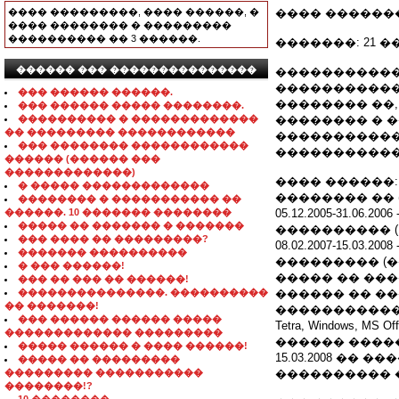
���� ���������, ���� ������, �
���� ��������: 
���� �������� � ���������
���������� �� 3 ������.
�������: 21 �
������ ��� ���������������
�����������:
����������
��� ������ ������.
�������� ��
��� ������ ����� ��������.
���������� � �������������
�������� � 
�� ��������� ������������
�����������
��� �������� ������������
�����������
������ (������ ���
�������������)
���� ������: 01
� ����� �������������
�������� �� (Wor
�������� � ����������� ��
������. 10 ������� ��������
05.12.2005-31.
����� �� ������� � �������
���������� (1�, Wi
��� ���� �� ���������?
08.02.2007-15.0
������� ����������
��������� (�
� ��� ������!
����� �� ���
��� �� ��� �� ������!
���������������. ����������
������ �� ��
�� �������!
�����������
��� ������ ������ �����
Tetra, Windows,
������������� ���������
������ ����
����� ������ � ���� ������!
15.03.2008 ��
����� �� ���������
��������� �����������
���������� 
��������!?