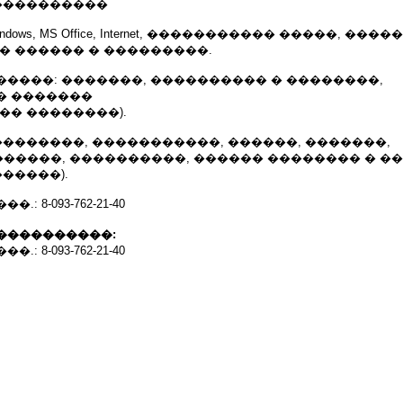
 ����������
indows, MS Office, Internet, ����������� �����, ���
� ������ � ���������.
����: �������, ���������� � ��������,
� �������
�� ��������).
��������, �����������, ������, �������,
�����, ����������, ������ �������� � �
������).
 8-093-762-21-40
����������:
 8-093-762-21-40