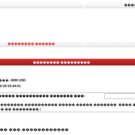
���
�������� ������
�������� ���������
���:
4000 USD
0-20 03:44:01
����� ���������� ������� ���:
(������� ���������� ����� ����� �������, ���� �
� �� ��������.)
��� ��� ������������