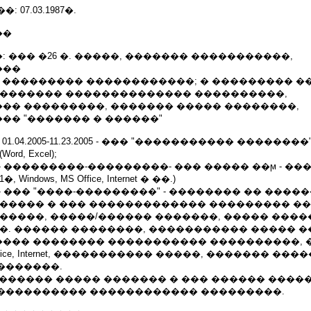
07.03.1987�.
��
 ��� �26 �. �����, ������� �����������,
���
, ��������� ������������; � ��������� �
�������� �������������� ����������,
�� ���������, ������� ����� ��������,
�� "������� � ������"
.04.2005-11.23.2005 - ��� "����������� ��������"
d, Excel);
06.2006 - ���������-���������- ��� ����� ��ϻ - �
ndows, MS Office, Internet � ��.)
3.2008 - ��� "����-���������" - �������� �� ����
����� � ��� ������������� ��������� �� 
�����, �����/������ �������, ����� ����
�. ������ ��������, ����������� ����� �
��� �������� ����������� ����������, 
 MS Office, Internet, ����������� �����, ������� ���
�������.
 ��������� ����� ������� � ��� ������ ����
���������� ������������ ���������.