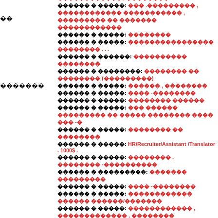
������ � �����:
��� .��������� ,
������������ ����������� ,
����
��������� �� �������
������������
������ � �����:
��������
������ � �����:
����������������
�������� . . .
������ � ������:
����������
��������
������ � ��������:
�������� ��
�������� (���������)
��������
������ � �����:
������ , ��������
������ � �����:
���� -��������
������ � �����:
�������� ������
������ � �����:
��� ������
��������� �� ����� �������� ����
��� -�
������ � �����:
�������� ��
��������
������ � �����:
HR/Recruiter/Assistant /Translator
. 1000$ .
������ � �����:
�������� ,
�������� -����������
������ � ���������:
�������
���������
������ � �����:
���� -��������
������ � �����:
������������
������ ������/�������
������ � �����:
������������ ,
������������� , ��������