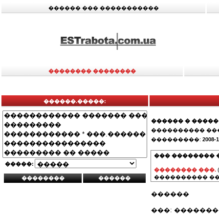
������ ��� �����������
�������� ��������
������.�����:
������ � �����
���������� ��
���������:
2008-1
��� �������� 
�����:
�������� ���.
���������� ��
������
���: ������