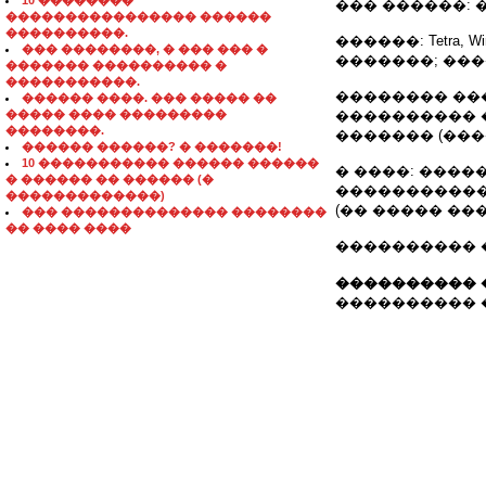
10 ��������
��� ������:
���������������� ������
����������.
������: Tetra, W
��� ��������, � ��� ��� �
�������; ���
������� ���������� �
�����������.
�������� ���
������ ����. ��� ����� ��
����� ���� ���������
���������� 
��������.
������� (���
������ ������? � �������!
10 ����������� ������ ������
� ����: ����
� ������ �� ������ (�
�����������
�������������)
(�� ����� ��
��� �������������� ��������
�� ���� ����
���������� ���.:
���������� 
���������� ���.: