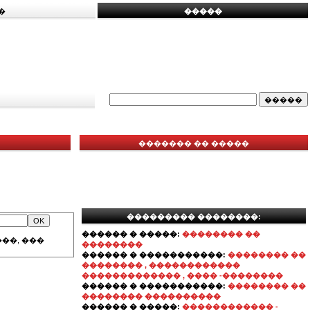
�
�����
������� �� �����
��������� ��������:
������ � �����:
�������� ��
��, ���
��������
������ � �����������:
�������� ��
�������� , ������������
������������� , ���� -��������
������ � �����������:
�������� ��
�������� ����������
������ � �����:
������������ -