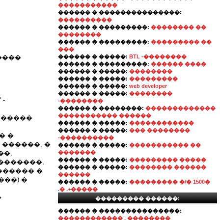
�����������
������ � ���������������:
����������
������ � ���������:
�������� ��
��������
������ � ���������:
��������� ��
���
����
������ � �����:
BTL -��������
������ � ���������:
������ ����
������ � �����:
��������
������ � �����:
���������
������ � �����:
web developer
������ � �����:
��������
 -
-��������
������ � ��������:
�������������
����������� ������
�������
������ � �����:
������������
������ � �����:
��� ��������
�� �
-����������
������, �
������ � �����:
����������� ��
��,
�������
������ � �����:
��������� �����
�������,
������ � �����:
�������� ������
������ �
������
����) �
������ � �����:
��������� �/� 1500�
.� .+�����
�
��������� ������:
������ � ���������������:
������������ , ��������