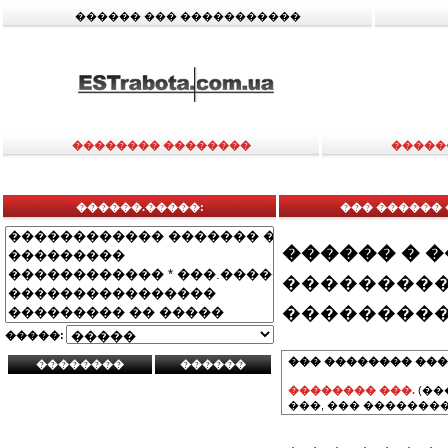
������ ��� �����������
�������� ��������
�����
������.�����:
��� ������ 
������ � 
���������
���������
�����:
��� �������� ���
�������� ���.
(��
���, ��� ��������