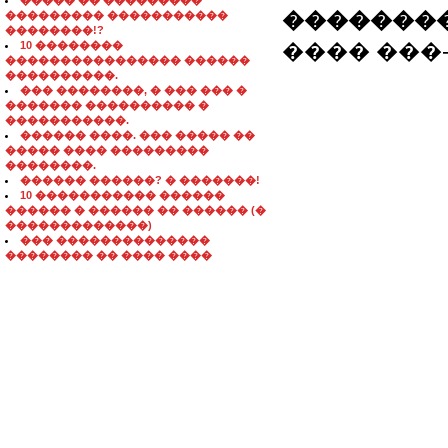
����� �� ���������
��������
��������� �����������
��������!?
10 ��������
���� ���-�
���������������� ������
����������.
��� ��������, � ��� ��� �
������� ���������� �
�����������.
������ ����. ��� ����� ��
����� ���� ���������
��������.
������ ������? � �������!
10 ����������� ������
������ � ������ �� ������ (�
�������������)
��� ��������������
�������� �� ���� ����