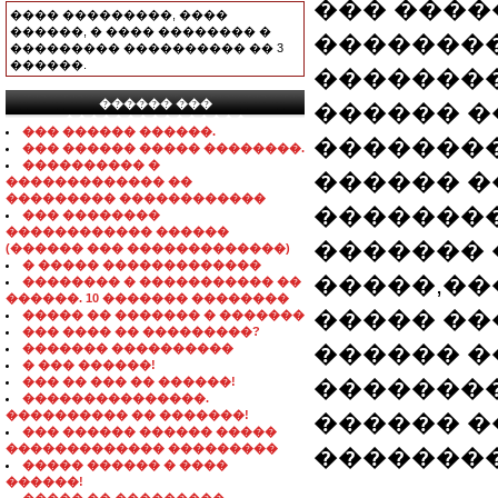
��� ����
���� ���������, ����
������, � ���� �������� �
��������
��������� ���������� �� 3
������.
��������
������ ���
������ �
���������������
��� ������ ������.
�������
��� ������ ����� ��������.
���������� �
������ �
������������� ��
��������� ������������
�������
��� ��������
������������ ������
������� 
(������ ��� �������������)
� ����� �������������
�����,��
�������� � ����������� ��
������. 10 ������� ��������
����� ��
����� �� ������� � �������
��� ���� �� ���������?
������ �
������� ����������
� ��� ������!
��� �� ��� �� ������!
��������
���������������.
���������� �� �������!
������ �
��� ������ ������ �����
������������� ���������
�������
����� ������ � ����
������!