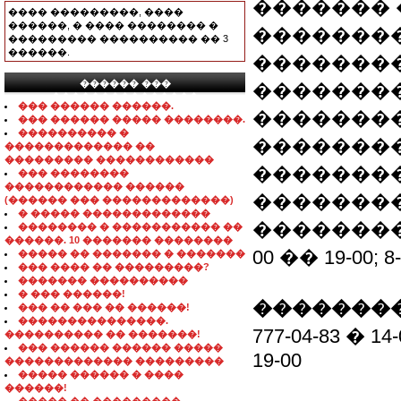
�������
���� ���������, ����
������, � ���� �������� �
�������
��������� ���������� �� 3
������.
��������
������ ���
�������
���������������
��� ������ ������.
���������.
��� ������ ����� ��������.
���������� �
��������
������������� ��
��������� ������������
��������
��� ��������
������������ ������
�������
(������ ��� �������������)
� ����� �������������
��������� 
�������� � ����������� ��
������. 10 ������� ��������
00 �� 19-00; 8
����� �� ������� � �������
��� ���� �� ���������?
������� ����������
� ��� ������!
��������
��� �� ��� �� ������!
���������������.
777-04-83 � 14
���������� �� �������!
��� ������ ������ �����
19-00
������������� ���������
����� ������ � ����
������!