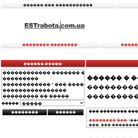
������ ��� �����������
�������� ��������
�����
������.�����:
������ � 
���������
���������
�����:
��� �������� ���
�������� ���.
(��
���, ��� ��������