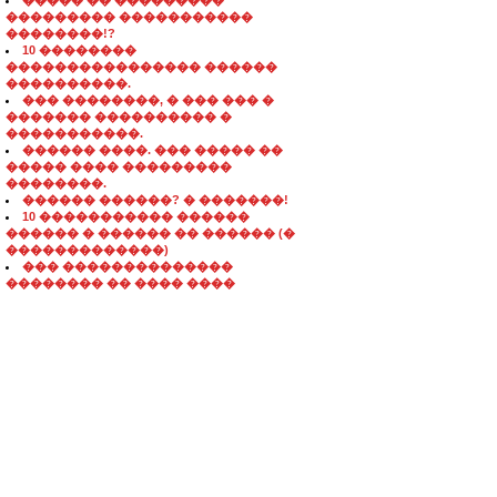
����� �� ���������
��������� �����������
��������!?
10 ��������
���������������� ������
����������.
��� ��������, � ��� ��� �
������� ���������� �
�����������.
������ ����. ��� ����� ��
����� ���� ���������
��������.
������ ������? � �������!
10 ����������� ������
������ � ������ �� ������ (�
�������������)
��� ��������������
�������� �� ���� ����