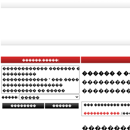
������.�����:
������ � 
���������
���������
�����:
��� �������� ���
�������� ���.
(��
��������