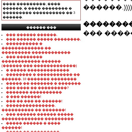
���� ���������, ����
������.))))))))))))))))
������, � ���� �������� �
��������� ���������� �� 3
������.
��������
������ ���
��� ������ 
���������������
��� ������ ������.
��� ������ ����� ��������.
���������� �
������������� ��
��������� ������������
��� ��������
������������ ������
(������ ��� �������������)
� ����� �������������
�������� � ����������� ��
������. 10 ������� ��������
����� �� ������� � �������
��� ���� �� ���������?
������� ����������
� ��� ������!
��� �� ��� �� ������!
���������������.
���������� �� �������!
��� ������ ������ �����
������������� ���������
����� ������ � ����
������!