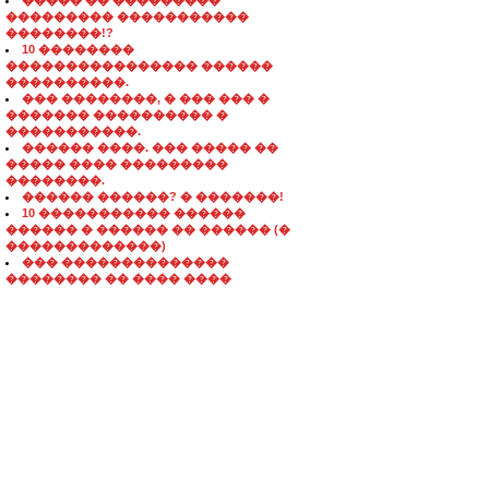
����� �� ���������
��������� �����������
��������!?
10 ��������
���������������� ������
����������.
��� ��������, � ��� ��� �
������� ���������� �
�����������.
������ ����. ��� ����� ��
����� ���� ���������
��������.
������ ������? � �������!
10 ����������� ������
������ � ������ �� ������ (�
�������������)
��� ��������������
�������� �� ���� ����