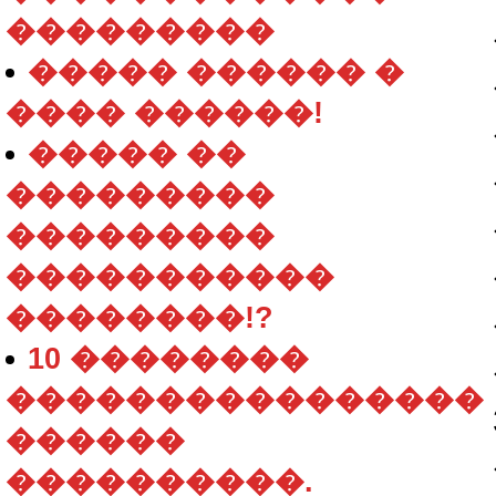
���������
����� ������ �
���� ������!
����� ��
���������
���������
�����������
��������!?
10 ��������
����������������
������
����������.