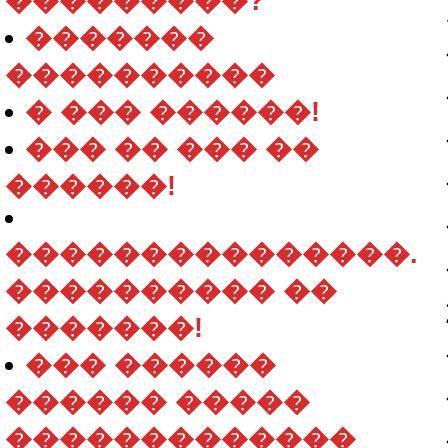
���������?
�������
����������
� ��� ������!
��� �� ��� ��
������!
���������������.
���������� ��
�������!
��� ������
������ �����
�������������