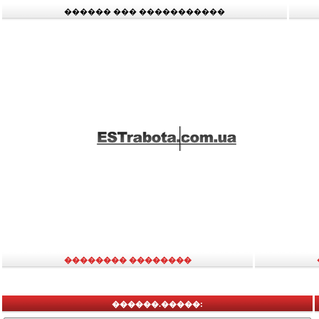
������ ��� �����������
�������� ��������
������.�����: