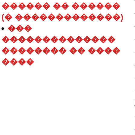
������ �� ������
(� �������������)
���
��������������
�������� �� ����
����