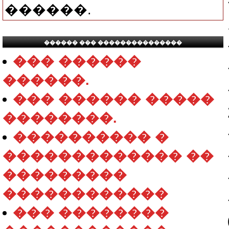
������.
������ ��� ���������������
��� ������
������.
��� ������ �����
��������.
���������� �
������������� ��
���������
������������
��� ��������