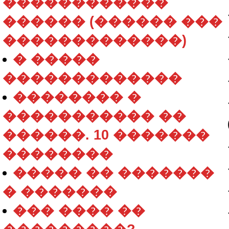
������������
������ (������ ���
�������������)
� �����
�������������
�������� �
����������� ��
������. 10 �������
��������
����� �� �������
� �������
��� ���� ��