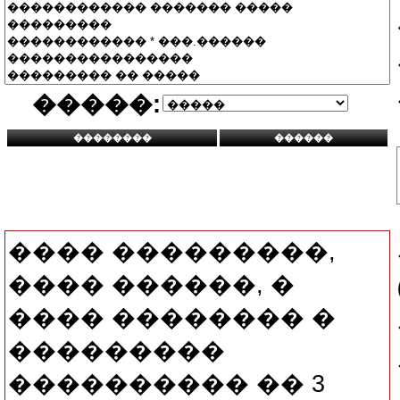
�����:
���� ���������,
���� ������, �
���� �������� �
���������
���������� �� 3