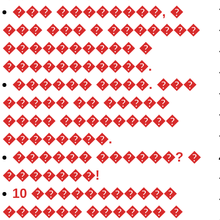
��� ��������, �
��� ��� � �������
���������� �
�����������.
������ ����. ���
����� �� �����
���� ���������
��������.
������ ������? �
�������!
10 �����������
������ ������ �