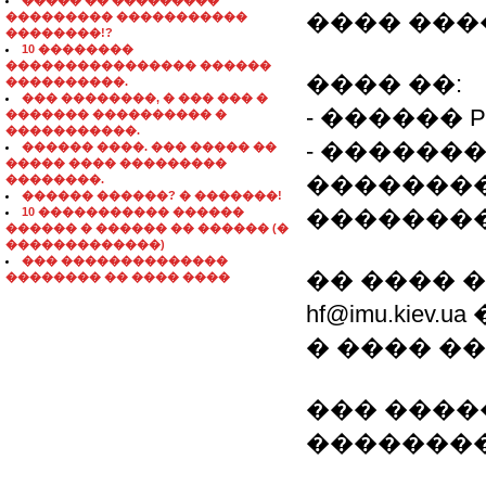
����� �� ���������
���� ���
��������� �����������
��������!?
10 ��������
���������������� ������
���� ��:
����������.
��� ��������, � ��� ��� �
- ������ PHP
������� ���������� �
�����������.
- �������
������ ����. ��� ����� ��
����� ���� ���������
��������
��������.
������ ������? � �������!
10 ����������� ������
�������
������ � ������ �� ������ (�
�������������)
��� ��������������
�� ���� 
�������� �� ���� ����
hf@imu.kiev
� ���� �
��� ����
��������