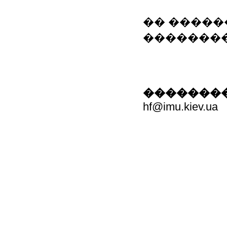
�� �����
�����������
��������
hf@imu.kiev.ua