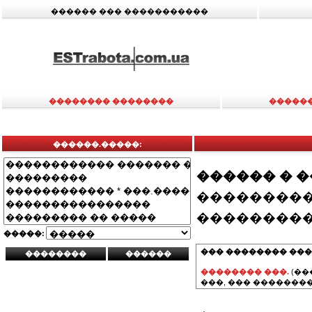
������ ��� �����������
�������� ��������
�����
������.�����:
������ � 
���������
���������
�����:
��� �������� ���
�������� ���.
(��
���, ��� ��������