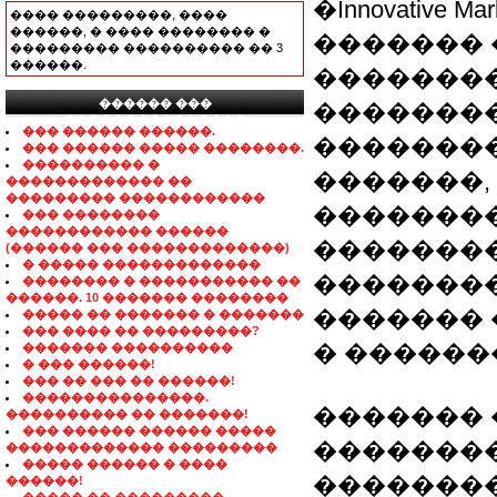
�Innovative 
���� ���������, ����
������, � ���� �������� �
������� 
��������� ���������� �� 3
������.
��������
������ ���
��������
���������������
��� ������ ������.
��������
��� ������ ����� ��������.
���������� �
�������,
������������� ��
��������� ������������
��������
��� ��������
������������ ������
�������
(������ ��� �������������)
� ����� �������������
��������
�������� � ����������� ��
������. 10 ������� ��������
�������
����� �� ������� � �������
��� ���� �� ���������?
� ������
������� ����������
� ��� ������!
��� �� ��� �� ������!
���������������.
������� 
���������� �� �������!
��� ������ ������ �����
��������
������������� ���������
����� ������ � ����
��������
������!