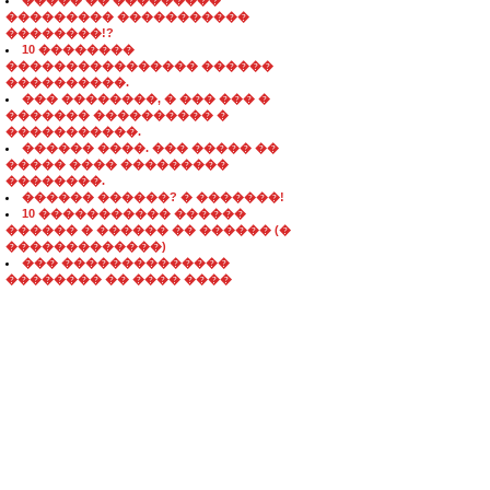
����� �� ���������
��������� �����������
��������!?
10 ��������
���������������� ������
����������.
��� ��������, � ��� ��� �
������� ���������� �
�����������.
������ ����. ��� ����� ��
����� ���� ���������
��������.
������ ������? � �������!
10 ����������� ������
������ � ������ �� ������ (�
�������������)
��� ��������������
�������� �� ���� ����