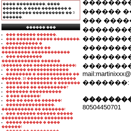
��������
���� ���������, ����
������, � ���� �������� �
������ �
��������� ���������� �� 3
������.
��� ����
������ ���
��������
���������������
��� ������ ������.
�������
��� ������ ����� ��������.
���������� �
��������
������������� ��
��������� ������������
��������
��� ��������
������������ ������
��������
(������ ��� �������������)
� ����� �������������
mail:martinixxx@
�������� � ����������� ��
������. 10 ������� ��������
�������: 80
����� �� ������� � �������
��� ���� �� ���������?
������� ����������
� ��� ������!
��������
��� �� ��� �� ������!
���������������.
80504450701
���������� �� �������!
��� ������ ������ �����
������������� ���������
����� ������ � ����
������!