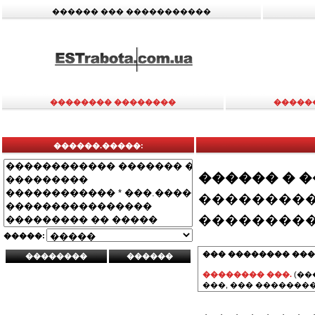
������ ��� �����������
�������� ��������
�����
������.�����:
������ � 
���������
���������
�����:
��� �������� ���
�������� ���.
(��
���, ��� ��������