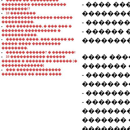
����� �� ���������
- ���� �
��������� �����������
��������!?
���������
10 ��������
���������������� ������
- ������� 
����������.
��� ��������, � ��� ��� �
- ������
������� ���������� �
�����������.
��������
������ ����. ��� ����� ��
����� ���� ���������
��������.
������ ������? � �������!
���� ���
10 ����������� ������
������ � ������ �� ������ (�
������� 
�������������)
��� ��������������
- ������
�������� �� ���� ����
������ �
- ������
- ������
��������
������� 
�������