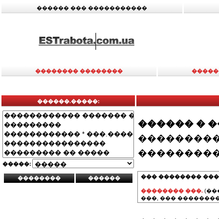
������ ��� �����������
�������� ��������
�����
������.�����:
������ � 
���������
���������
�����:
��� �������� ���
�������� ���.
(��
���, ��� ��������