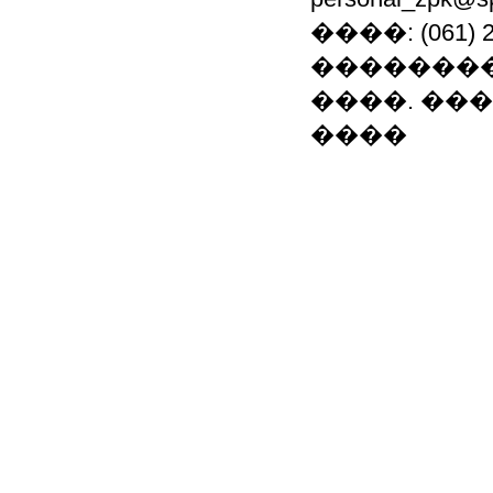
����: (061)
��������
����. ���.: (0
����