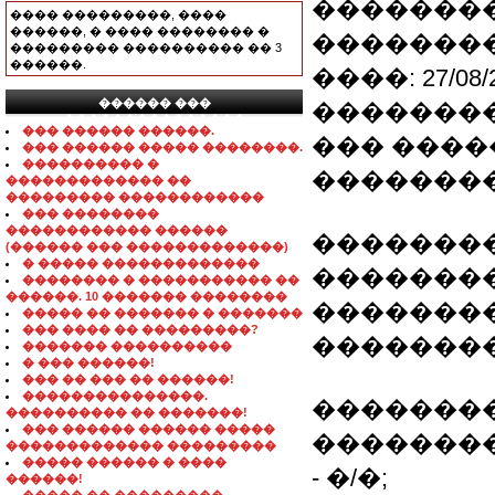
��������
���� ���������, ����
������, � ���� �������� �
�������
��������� ���������� �� 3
������.
����: 27/08/
������ ���
��������
���������������
��� ������ ������.
��� ����
��� ������ ����� ��������.
���������� �
��������
������������� ��
��������� ������������
��� ��������
������������ ������
�������
(������ ��� �������������)
� ����� �������������
��������
�������� � ����������� ��
������. 10 ������� ��������
�������
����� �� ������� � �������
��� ���� �� ���������?
��������
������� ����������
� ��� ������!
��� �� ��� �� ������!
���������������.
��������
���������� �� �������!
��� ������ ������ �����
��������
������������� ���������
����� ������ � ����
- �/�;
������!