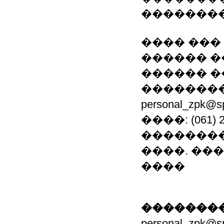
�������
���� ���
������ �
������ �
��������
personal_zpk
����: (061)
��������
����. ���.: (0
����
��������
personal_zpk