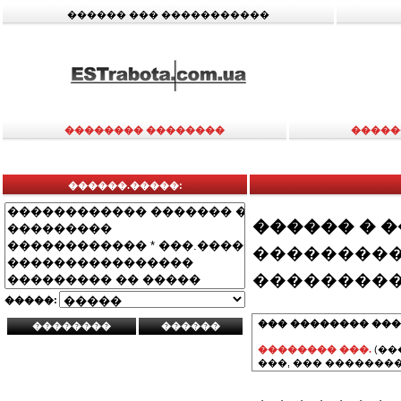
������ ��� �����������
�������� ��������
�����
������.�����:
������ � 
���������
���������
�����:
��� �������� ���
�������� ���.
(��
���, ��� ��������