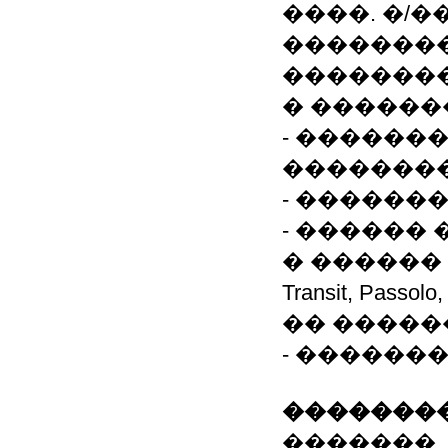
����. �/�
��������
�������
� ������
- ������
��������
- ������
- ������
� ������ 
Transit, Pas
�� �����
- ������
��������
�������