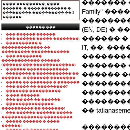
������� ��
���� ���������, ����
������, � ���� �������� �
Family" ��
��������� ���������� �� 3
������.
�������
������ ���
(EN, DE) 
���������������
��� ������ ������.
������ �
��� ������ ����� ��������.
���������� �
IT, ��, �
������������� ��
��������� ������������
���������
��� ��������
������������ ������
������� 
(������ ��� �������������)
� ����� �������������
������ �
�������� � ����������� ��
������. 10 ������� ��������
��������
����� �� ������� � �������
��� ���� �� ���������?
��������
������� ����������
� ��� ������!
��� �� ��� �� ������!
��������
���������������.
���������� �� �������!
�� tatianaseme
��� ������ ������ �����
������������� ���������
����� ������ � ����
��������
������!