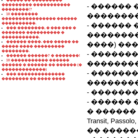
����� �� ���������
- ������ 
��������� �����������
��������!?
10 ��������
��������
���������������� ������
����������.
- ������
��� ��������, � ��� ��� �
������� ���������� �
���������
�����������.
������ ����. ��� ����� ��
����) ��
����� ���� ���������
��������.
- ������
������ ������? � �������!
10 ����������� ������
���������
������ � ������ �� ������ (�
�������������)
- ������
��� ��������������
�������� �� ���� ����
��������
- ������
- ������
� ������ 
Transit, Pas
�� �����