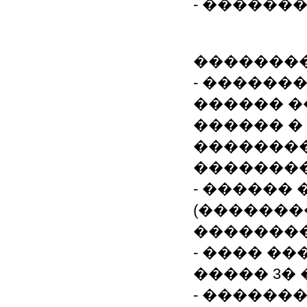
- ������
��������
- ������
������ �
������ �
��������
��������
- ������
(�������
�������
- ���� �
����� 3� 
- ������