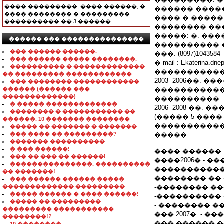
���� ���������, ���� ������, �
������ ����
���� �������� � ���������
���� � ����� 
���������� �� 3 ������.
�������� ��
�����: �. ���
������ ��� ���������������
���������� 
��� ������ ������.
���. (8097)1043584
��� ������ ����� ��������.
�-mail : Ekaterina.dne
���������� � �������������
�����������
�� ��������� ������������
2003- 2006��
��� �������� ������������
������ (������ ���
�����������
�������������)
����������
� ����� �������������
2006- 2008 ��
�������� � ����������� ��
(����� 5 ����
������. 10 ������� ��������
�����������
����� �� ������� � �������
��� ���� �� ���������?
�����
������� ����������
� ��� ������!
���� ������:
��� �� ��� �� ������!
����2006�.- ���
���������������. ����������
�����������
�� �������!
�������� ��
��� ������ ������ �����
������������� ���������
-�������� �
����� ������ � ���� ������!
-���������� 
����� �� ���������
- �������� �
��������� �����������
��� 2007�. - ���
��������!?
��� ������.�