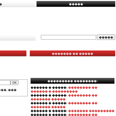
�
�����
������� �� �����
��������� ��������:
������ � �����:
�������� ��
��, ���
������ � ���������
������ � �����:
�������� ��
������� �����
������ � �����:
�������� ��
������� �����
������ � �����:
������� ���������
������ � �����:
�������� ��