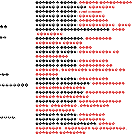
������ � �����:
������ ����������
������ � ��������:
��������
������ � �����:
event manager
������ � �����:
��������
������ � �����:
���������
������ � �����:
����������� - ����
���
������ � ���������������:
����
-��������
��
������ � �������:
��������
�������� ������
������ � �����:
����
������ � �����:
���������� ��
����������
������ � �����:
���������
������ � �����:
�������� ��
������� , �������� ��������� ��
���
�������
������ � �����:
���������
������ � ���������:
����������
���������
������/���������
������ � �������:
������������
������ ����������
������ � �����:
������������� ,
���� -�������� , ���������
������������
������ � �����:
��������
������,
������ � �����:
��������
������ � �����������:
�����
�������� , �������� �� �������� ,
������� ��������