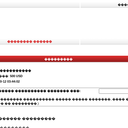
���
�������� ������
���������
�����������
���:
500 USD
0-12 03:44:02
����� ���������� ������� ���:
(������� ���������� ����� ����� �������, ���� �
� �� ��������.)
������ ���������
���������