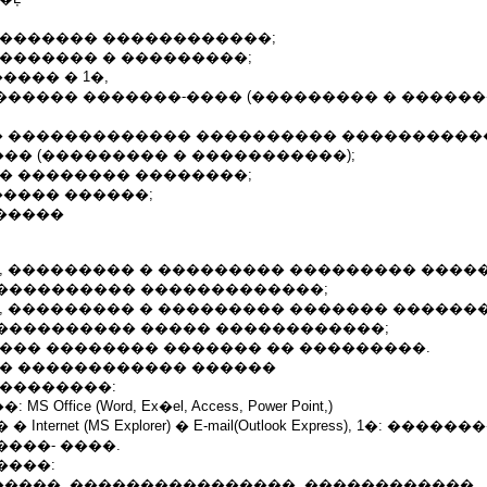
�������� ������������;
�������� � ���������;
���� � 1�,
������� �������-���� (��������� � �����
�� ������������� ���������� ����������
�� (��������� � �����������);
�� �������� ��������;
����� ������;
������
�, ��������� � ��������� ��������� ����
���������� �������������;
�, ��������� � ��������� ������� �����
���������� ����� ������������;
���� �������� ������� �� ���������.
�� ������������ ������
���������:
ffice (Word, Ex�el, Access, Power Point,)
ternet (MS Explorer) � E-mail(Outlook Express), 1�: �����
���- ����.
����:
����, ����������������, ������������,