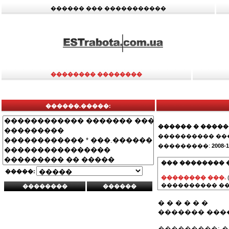
������ ��� �����������
�������� ��������
������.�����:
������ � ����
���������� ��
���������:
2008-1
��� �������� 
�����:
�������� ���.
���������� ��
� � � � � �
������� ���
���������: 