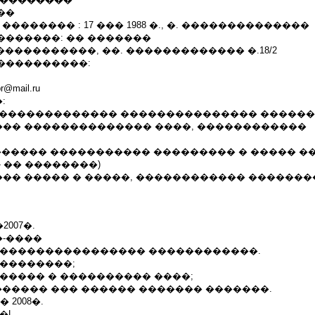
��
�������� : 17 ��� 1988 �., �. ��������������
�������: �� �������
�����������, ��. ������������� �.18/2
����������:
pr@mail.ru
:
. ���������������� ��������������� �����
�� �������������� ����, ������������
. �������� ����������� ��������� � ����� �
- �� ��������)
�� ����� � �����, ������������ �������
2007�.
-����
 ���������������� ������������.
���������;
����� � ���������� ����;
������ ��� ������ ������� �������.
� 2008�.
�Ļ