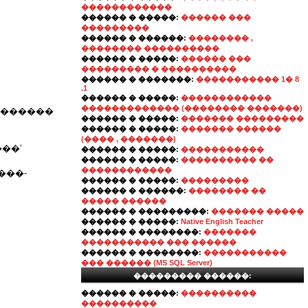
������������
������ � �����:
������ ���
���������
������ � ������:
�������� ,
�������� ����������
������ � �����:
������ ���
��������� � ����������
������ � �������:
����������� 1� 8
.1
������ � �����:
������������
������������� (�������� �������)
�������
������ � �����:
������� ���������
������ � �����:
������� ������
(���� , �������)
���ʻ
������ � �����:
�����������
������ � �����:
���������� ��
������������
���-
������ � �����:
���������
������ � ������:
�������� ��
����� ������
������ � ���������:
������� �����
������ � �����:
Native English Teacher
������ � ��������:
�������
����������� ��� ������
������ � ��������:
�����������
��� ������ (MS SQL Server)
��������� ������:
������ � �����:
����������
����������