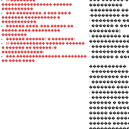
10 ��������
���������������� ������
���������
����������.
-�������� �
��� ��������, � ��� ��� �
-�������� �
������� ���������� �
- �������� ��
�����������.
- ������ � �
������ ����. ��� ����� ��
����� ���� ���������
��������);
��������.
- �������� 
������ ������? � �������!
�����������
10 ����������� ������ ������
- ���������
� ������ �� ������ (�
- ��������� 
�������������)
��� �������������� ��������
- ������ � �
�� ���� ����
����������:
- ���������
�������� ��
- ���������
������� ���
- ���������
- ���������
������ � ��
������������: MS O
����� ������ � In
������� ����
������ ����
�����������