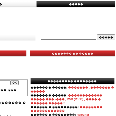
�
�����
������� �� �����
��������� ��������:
������ � �����:
������� , ������� �
��, ���
�����
������ � �����:
������������
����� ��� -��� , R&B (R'n'B) , ���� �
(������ �
������ �����!!
������ � ���������:
��������
������������
������ � ��������:
Recruiter