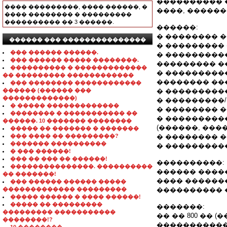
���������� 
���� ���������, ���� ������, �
����, ������
���� �������� � ���������
���������� �� 3 ������.
������:
� �������� �
������ ��� ���������������
� ���������
��� ������ ������.
� ���������
��� ������ ����� ��������.
��������� �
���������� � �������������
� ���������
�� ��������� ������������
�������� ��
��� �������� ������������
������ (������ ���
� ���������
�������������)
� ���������
� ����� �������������
� �������� 
�������� � ����������� ��
� ���������
������. 10 ������� ��������
(������, ���
����� �� ������� � �������
��� ���� �� ���������?
� �������� 
������� ����������
� ���������
� ��� ������!
��� �� ��� �� ������!
����������:
���������������. ����������
������ ����
�� �������!
���� ������
��� ������ ������ �����
������������� ���������
���������� 
����� ������ � ���� ������!
����� �� ���������
�������:
��������� �����������
�� �� 800 �� (
��������!?
�����������