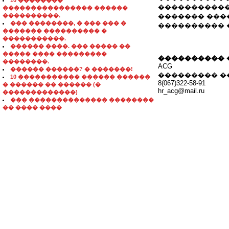
10 ��������
�����������
���������������� ������
����������.
������� ���� � 
��� ��������, � ��� ��� �
���������� 
������� ���������� �
�����������.
������ ����. ��� ����� ��
����� ���� ���������
���������� 
��������.
ACG
������ ������? � �������!
��������� �
10 ����������� ������ ������
8(067)322-58-91
� ������ �� ������ (�
hr_acg@mail.ru
�������������)
��� �������������� ��������
�� ���� ����