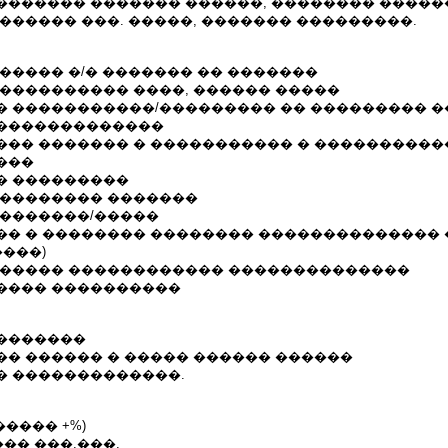
������� ������� ������, �������� ����
������ ���. �����, ������� ���������.
����� �/� ������� �� �������
 ���������� ����, ������ �����
� �����������/��������� �� ��������� �
�������������
��� ������� � ����������� � ����������
���
� ���������
/�������� �������
��������/�����
�� � �������� �������� ��������������
����)
������ ������������ ��������������
���� ����������
�������
�� ������ � ����� ������ ������
� �������������.
������ +%)
�� ���.���.