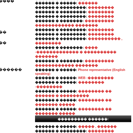
�����
������ � �����:
������
������ � ��������:
��������
������ � ��������:
��������
������ � ��������:
��������
������ � �������:
���������
������������ �������
������ � ��������:
��������
��
������ � ��������:
��������
������ � ��������:
���������� ,
��
��������
������ � �������:
����
-������������� � ����������
�������
������ � �������:
���������
������������ �������
 ������
������ � �����:
Phone representative (English
speaking)
������ � �����:
WEB -��������
������ � �����:
��������
-��������
������ � �����:
�������� ��
������ � ���������
������ � �����:
�������� ��
������� �����
������ � �����:
�������� ��
������� �����
��������� ������:
������ � �����:
����� , ������
������ � ��������:
��������