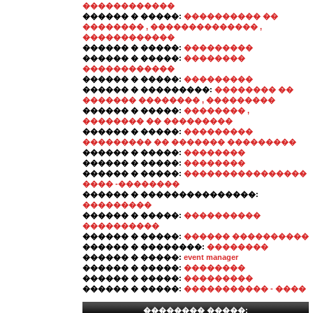
������������
������ � �����:
���������� ��
�������� , �������������� ,
������������
������ � �����:
���������
������ � �����:
��������
������������
������ � �����:
���������
������ � ���������:
�������� ��
������� �������� , ���������
������ � �����:
�������� ,
�������� �� ���������
������ � �����:
���������
��������� �� ������� ���������
������ � �����:
��������
������ � �����:
��������
������ � �����:
����������������
���� -��������
������ � ���������������:
���������
������ � �����:
����������
����������
������ � �����:
������ ����������
������ � ��������:
��������
������ � �����:
event manager
������ � �����:
��������
������ � �����:
���������
������ � �����:
����������� - ����
�������� �����: