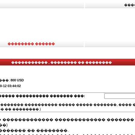
���
�������� ������
����������� , �������� �� ��������
���:
800 USD
0-12 03:44:02
����� ���������� ������� ���:
(������� ���������� ����� ����� �������, ���� �
� �� ��������.)
 ������������� ������������� ������� 
��)
������� �� ��������.