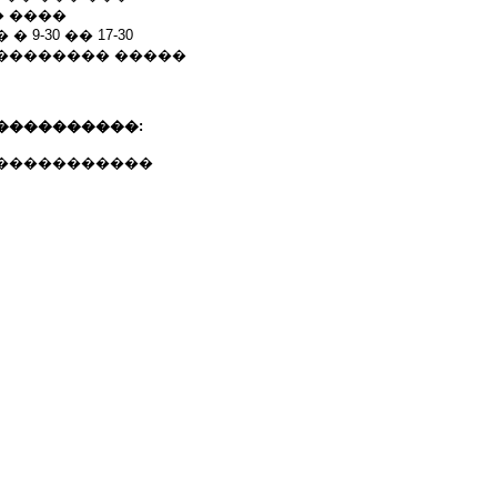
 ����
9-30 �� 17-30
�������� �����
����������:
�����������