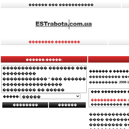
������ ��� �����������
�������� ��������
������.�����:
������ � �����
���������� ��
���������:
2008-1
��� �������� 
�����:
�������� ���.
���������� ��
�����������
���� ������
��������� �