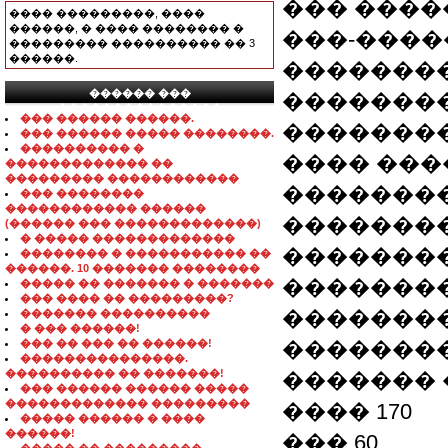
��� ����
���� ���������, ����
������, � ���� �������� �
���-�����
��������� ���������� �� 3
������.
�������
������ ���
��������
���������������
��� ������ ������.
��������
��� ������ ����� ��������.
���������� �
���� ���
������������� ��
��������� ������������
��������
��� ��������
������������ ������
��������
(������ ��� �������������)
� ����� �������������
�������
�������� � ����������� ��
������. 10 ������� ��������
��������
����� �� ������� � �������
��� ���� �� ���������?
��������
������� ����������
� ��� ������!
��� �� ��� �� ������!
��������
���������������.
���������� �� �������!
������� 
��� ������ ������ �����
������������� ���������
���� 170
����� ������ � ����
������!
��� 60