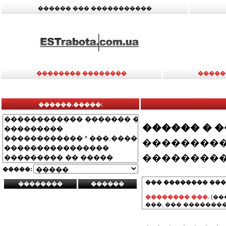
������ ��� �����������
�������� ��������
�����
������.�����:
������ � 
���������
���������
�����:
��� �������� ���
�������� ���.
(��
���, ��� ��������