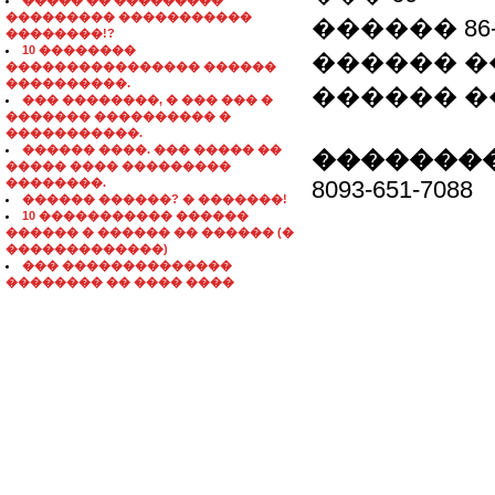
����� �� ���������
��������� �����������
������ 86-7
��������!?
10 ��������
������ ��
���������������� ������
����������.
������ �
��� ��������, � ��� ��� �
������� ���������� �
�����������.
������ ����. ��� ����� ��
��������
����� ���� ���������
��������.
8093-651-7088
������ ������? � �������!
10 ����������� ������
������ � ������ �� ������ (�
�������������)
��� ��������������
�������� �� ���� ����