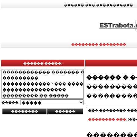
������ ��� �����������
�������� ��������
������.�����:
������ � 
���������
���������
�����:
��� �������� ���
�������� ���.
(��
��������