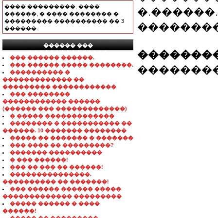
���� ���������, ����
�.������. �
������, � ���� �������� �
��������� ���������� �� 3
�������
������.
������ ���
��������
���������������
��� ������ ������.
��� ������ ����� ��������.
��������� 809
���������� �
������������� ��
��������� ������������
��� ��������
������������ ������
(������ ��� �������������)
� ����� �������������
�������� � ����������� ��
������. 10 ������� ��������
����� �� ������� � �������
��� ���� �� ���������?
������� ����������
� ��� ������!
��� �� ��� �� ������!
���������������.
���������� �� �������!
��� ������ ������ �����
������������� ���������
����� ������ � ����
������!