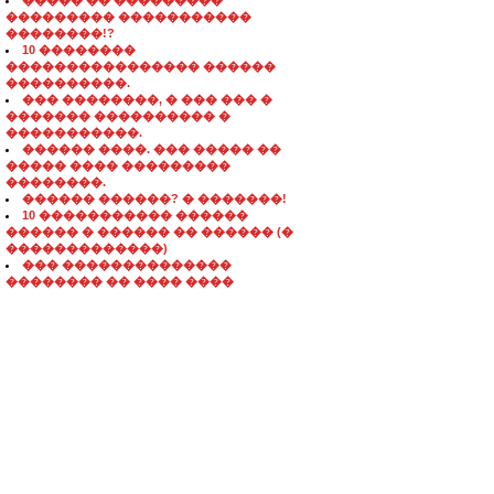
����� �� ���������
��������� �����������
��������!?
10 ��������
���������������� ������
����������.
��� ��������, � ��� ��� �
������� ���������� �
�����������.
������ ����. ��� ����� ��
����� ���� ���������
��������.
������ ������? � �������!
10 ����������� ������
������ � ������ �� ������ (�
�������������)
��� ��������������
�������� �� ���� ����