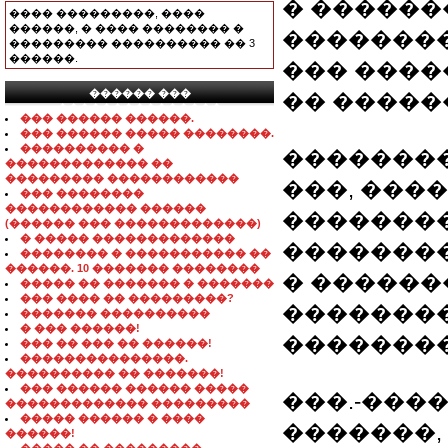
� ������
���� ���������, ����
������, � ���� �������� �
�������
��������� ���������� �� 3
������.
��� ����
������ ���
�� �����
���������������
��� ������ ������.
��� ������ ����� ��������.
���������� �
��������
������������� ��
��������� ������������
���, ���
��� ��������
������������ ������
��������
(������ ��� �������������)
� ����� �������������
�������
�������� � ����������� ��
������. 10 ������� ��������
� ������
����� �� ������� � �������
��� ���� �� ���������?
�������
������� ����������
� ��� ������!
��������
��� �� ��� �� ������!
���������������.
���������� �� �������!
��� ������ ������ �����
���.-�����
������������� ���������
����� ������ � ����
�������,
������!