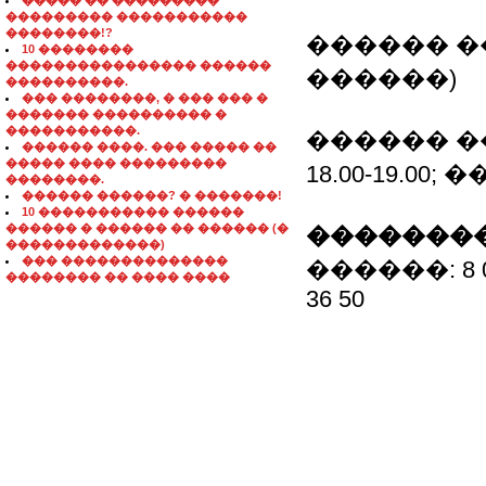
����� �� ���������
��������� �����������
��������!?
������ ��
10 ��������
���������������� ������
������)
����������.
��� ��������, � ��� ��� �
������� ���������� �
�����������.
������ ���
������ ����. ��� ����� ��
����� ���� ���������
18.00-19.00;
��������.
������ ������? � �������!
10 ����������� ������
������ � ������ �� ������ (�
��������
�������������)
��� ��������������
������: 8 044 
�������� �� ���� ����
36 50