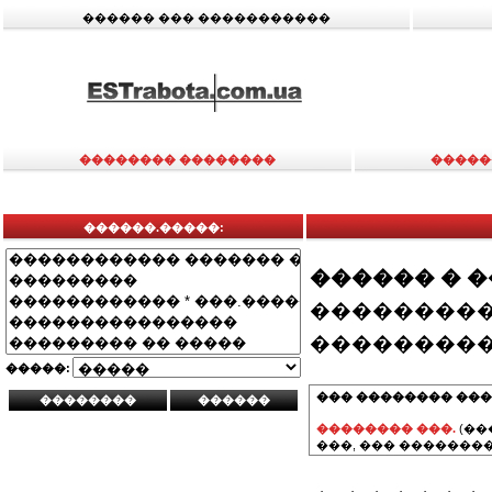
������ ��� �����������
�������� ��������
�����
������.�����:
������ � 
���������
���������
�����:
��� �������� ���
�������� ���.
(��
���, ��� ��������