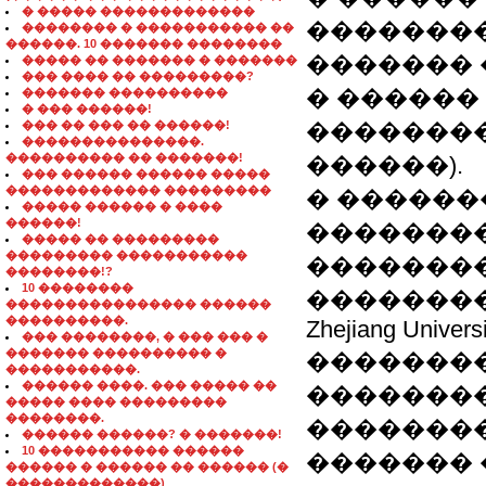
� ����� �������������
��������
�������� � ����������� ��
������. 10 ������� ��������
������� 
����� �� ������� � �������
��� ���� �� ���������?
� ������
������� ����������
� ��� ������!
��� �� ��� �� ������!
��������
���������������.
���������� �� �������!
������).
��� ������ ������ �����
������������� ���������
� �������
����� ������ � ����
������!
��������
����� �� ���������
��������� �����������
��������
��������!?
10 ��������
������������
���������������� ������
����������.
Zhejiang Univers
��� ��������, � ��� ��� �
������� ���������� �
��������
�����������.
������ ����. ��� ����� ��
��������
����� ���� ���������
��������.
��������
������ ������? � �������!
10 ����������� ������
������� 
������ � ������ �� ������ (�
�������������)