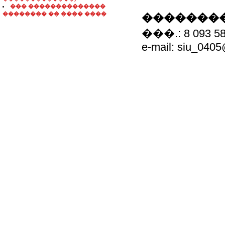
��� ��������������
�������� �� ���� ����
��������
���.: 8 093 5
e-mail: siu_0405