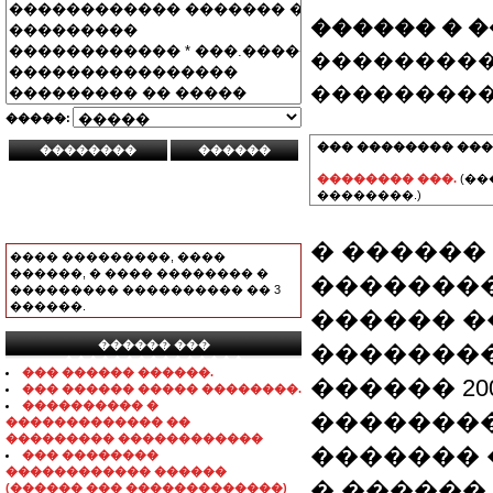
������ � 
���������
���������
�����:
��� �������� ���
�������� ���.
(��
��������.)
� ������
���� ���������, ����
������, � ���� �������� �
��������
��������� ���������� �� 3
������.
������ 
������ ���
�������
���������������
��� ������ ������.
������ 2
��� ������ ����� ��������.
���������� �
��������
������������� ��
��������� ������������
������� 
��� ��������
������������ ������
� ������ 
(������ ��� �������������)