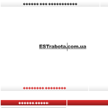
������ ��� �����������
�������� ��������
������.�����: