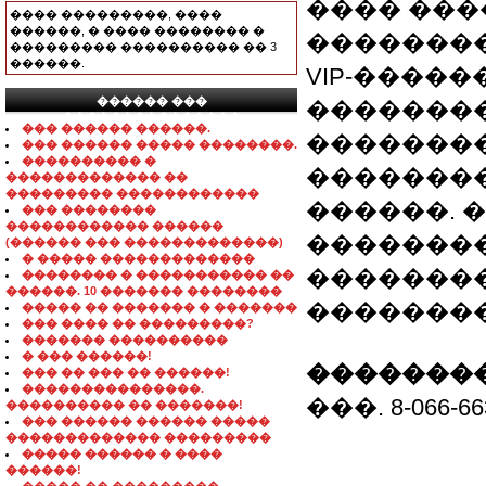
���� ���
���� ���������, ����
������, � ���� �������� �
���������
��������� ���������� �� 3
������.
VIP-�����
������ ���
�������
���������������
��� ������ ������.
�������
��� ������ ����� ��������.
���������� �
�������
������������� ��
��������� ������������
������. 
��� ��������
������������ ������
��������
(������ ��� �������������)
� ����� �������������
��������
�������� � ����������� ��
������. 10 ������� ��������
��������
����� �� ������� � �������
��� ���� �� ���������?
������� ����������
� ��� ������!
��������
��� �� ��� �� ������!
���������������.
���. 8-066-663
���������� �� �������!
��� ������ ������ �����
������������� ���������
����� ������ � ����
������!