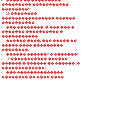
����� �� ���������
��������� �����������
��������!?
10 ��������
���������������� ������
����������.
��� ��������, � ��� ��� �
������� ���������� �
�����������.
������ ����. ��� ����� ��
����� ���� ���������
��������.
������ ������? � �������!
10 ����������� ������
������ � ������ �� ������ (�
�������������)
��� ��������������
�������� �� ���� ����