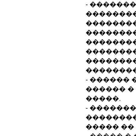
- ������
��������
��������
��������
��������
��������
��������
��������
- ������
������ �
�����.
- ������
�������
����� ��