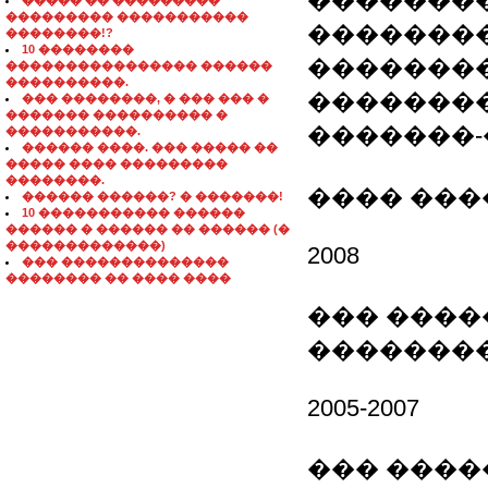
�������
����� �� ���������
��������� �����������
�������
��������!?
10 ��������
�������
���������������� ������
����������.
��������
��� ��������, � ��� ��� �
������� ���������� �
�������
�����������.
������ ����. ��� ����� ��
����� ���� ���������
��������.
���� ���
������ ������? � �������!
10 ����������� ������
������ � ������ �� ������ (�
�������������)
2008
��� ��������������
�������� �� ���� ����
��� ���
�������
2005-2007
��� ����