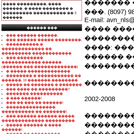
�������
���� ���������, ����
������, � ���� �������� �
���. (8097) 9
��������� ���������� �� 3
������.
E-mail: avn_nls@
���� ������
������ ���
���������������
��� ������ ������.
��������
��� ������ ����� ��������.
���������� �
����: ��
������������� ��
��������� ������������
������ �
��� ��������
������������ ������
��������
(������ ��� �������������)
� ����� �������������
�������� � ����������� ��
������. 10 ������� ��������
�������
����� �� ������� � �������
��� ���� �� ���������?
������� ����������
2002-2008
� ��� ������!
��� �� ��� �� ������!
���������������.
���������� �� �������!
�������
��� ������ ������ �����
������������� ���������
�������
����� ������ � ����
������!