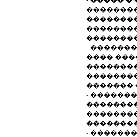
- ����� 
��������
��������
��������
��������
- ������
���� ���
��������
��������
������� 
- ������
��������
��������
��������
- ������