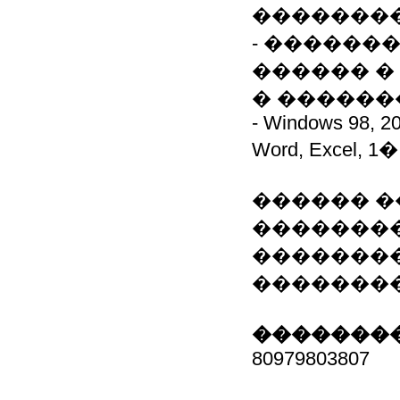
��������
- ������
������ �
� ������
- Windows 98, 20
Word, Excel, 1�
������ �
��������
�������
�������
��������
80979803807