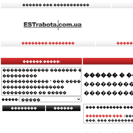
������ ��� �����������
�������� ��������
�����
������.�����:
������ � 
���������
���������
�����:
��� �������� ���
�������� ���.
(��
���, ��� ��������