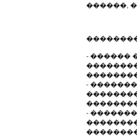
������, 
�������
- ������
��������
��������
- ������
��������
��������
- ������
��������
��������