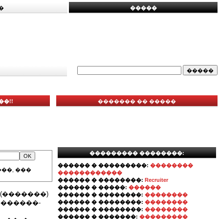
�
�����
��!!
������� �� �����
��������� ��������:
������ � ���������:
��������
��, ���
������������
������ � ��������:
Recruiter
������ � �����:
������
(�������)
������ � ��������:
��������
��������-
������ � ��������:
��������
������ � ��������:
��������
������ � �������:
���������