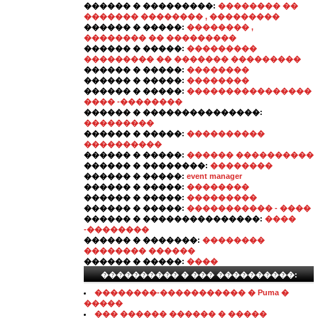
������ � ���������:
�������� ��
������� �������� , ���������
������ � �����:
�������� ,
�������� �� ���������
������ � �����:
���������
��������� �� ������� ���������
������ � �����:
��������
������ � �����:
��������
������ � �����:
����������������
���� -��������
������ � ���������������:
���������
������ � �����:
����������
����������
������ � �����:
������ ����������
������ � ��������:
��������
������ � �����:
event manager
������ � �����:
��������
������ � �����:
���������
������ � �����:
����������� - ����
������ � ���������������:
����
-��������
������ � �������:
��������
�������� ������
������ � �����:
����
���������� � ��� ����������:
��������-����������� � Puma �
�����
��� ������ ������ � �����