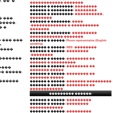
 ��. �.
������������ �������
������ � ��������:
��������
������ � ��������:
��������
������ � ��������:
���������� ,
� ���
��������
������ � �������:
����
�����,
-������������� � ����������
� �
�������
������ � �������:
���������
������������ �������
 ��� ���
������ � �����:
Phone representative (English
speaking)
:
������ � �����:
WEB -��������
�����
������ � �����:
��������
-��������
��������
������ � �����:
�������� ��
������ � ���������
������ � �����:
�������� ��
����.
������� �����
� �����,
������ � �����:
�������� ��
������� �����
�������
������ � �����:
������� ���������
������ � �����:
�������� ��
������������
��������� ������:
������ � �����:
���������
������ � �����:
��������
������������
������ � �����:
���������