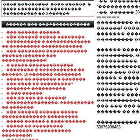
- ��. �������
���� ���������, ���� ������, �
"�����������
���� �������� � ���������
- ��. ������ 3
���������� �� 3 ������.
=========
��������� ��
������ ��� ���������������
������! ���
��� ������ ������.
������� ���
��� ������ ����� ��������.
��������� �
���������� � �������������
�� ��������� ������������
������ �����
��� �������� ������������
���������, �
������ (������ ���
�������������)
����������,
� ����� �������������
�����������
�������� � ����������� ��
���� ��� ��
������. 10 ������� ��������
����� � ����
����� �� ������� � �������
�����������
��� ���� �� ���������?
������� ����������
��������� � 
� ��� ������!
������� ����
��� �� ��� �� ������!
�����������
���������������. ����������
��� ��� ��� 
�� �������!
������ �� ����
��� ������ ������ �����
������������� ���������
����� ������ � ���� ������!
���������� 
����� �� ���������
80976908466
��������� �����������
��������!?