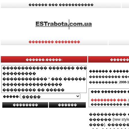
������ ��� �����������
�������� ��������
������.�����:
�������
������ � �����
���������� ��
���������:
2008-1
��� �������� 
�����:
�������� ���.
���������� ��
���������� 
������ (new st
����). �����