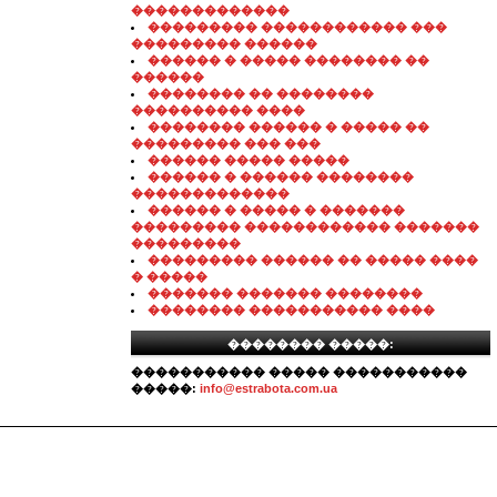
�������������
��������� ������������ ���
��������� ������
������ � ����� �������� ��
������
�������� �� ��������
���������� ����
�������� ������ � ����� ��
��������� ��� ���
������ ����� �����
������ � ������ ��������
�������������
������ � ����� � �������
��������� ������������ �������
���������
��������� ������ �� ����� ����
� �����
������� ������� ��������
�������� ����������� ����
�������� �����:
����������� ����� �����������
�����:
info@estrabota.com.ua