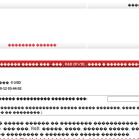
���
�������� ������
����� ����� ��� -��� , R&B (R'n'B) , ���� � ������ ���
���:
0 USD
0-12 03:44:02
����� ���������� ������� ���:
(������� ���������� ����� ����� �������, ���� �
� �� ��������.)
� ����� ������ �� �������� ����������� 
yle: ���-���, R&B; �����, ����, ������ �����, 
�� �������� � ������ �� ����� �������: