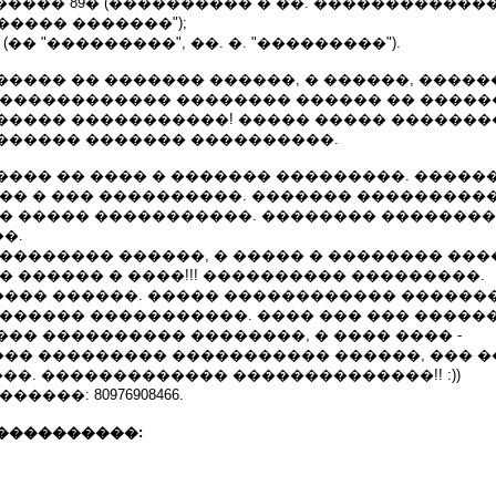
����� 89� (���������� � ��. �������������,
���� �������");
8 (�� "���������", ��. �. "���������").
���� �� ������� ������, � ������, �����
������������� �������� ������ �� �����
����� �����������! ����� ����� �������
������ ������� ����������.
��� �� ���� � ������� ���������. ������
�� � ��� ����������. ������� ����������
 � ����� �����������. �������� �������
�.
��������� ������, � ����� � �������� ��
� ������ � ����!!! ���������� ���������.
��� ������. ����� ������������ ������
������ �����������. ���� ��� ��� ������
�� ���������� ��������, � ���� ���� -
�� ��������� ����������� ������, ��� 
���. ������������� ��������������!! :))
����: 80976908466.
����������: