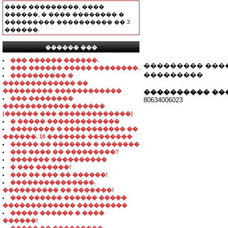
���� ���������, ����
������, � ���� �������� �
��������� ���������� �� 3
������.
������ ���
���������������
��� ������ ������.
��������� ���
��� ������ ����� ��������.
���������
���������� �
������������� ��
��������� ������������
���������� ��
��� ��������
80634006023
������������ ������
(������ ��� �������������)
� ����� �������������
�������� � ����������� ��
������. 10 ������� ��������
����� �� ������� � �������
��� ���� �� ���������?
������� ����������
� ��� ������!
��� �� ��� �� ������!
���������������.
���������� �� �������!
��� ������ ������ �����
������������� ���������
����� ������ � ����
������!