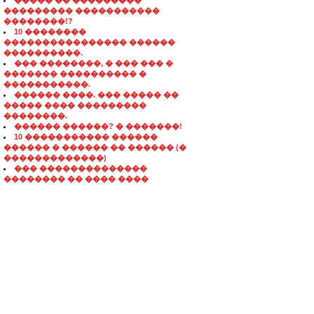
����� �� ���������
��������� �����������
��������!?
10 ��������
���������������� ������
����������.
��� ��������, � ��� ��� �
������� ���������� �
�����������.
������ ����. ��� ����� ��
����� ���� ���������
��������.
������ ������? � �������!
10 ����������� ������
������ � ������ �� ������ (�
�������������)
��� ��������������
�������� �� ���� ����