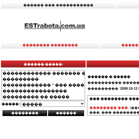
������ ��� �����������
�������� ��������
�����
������.�����:
������ � �����
���������� �����
���������:
2008-10-12 
��� �������� ���
�����:
�������� ���.
(��
���, ��� ��������