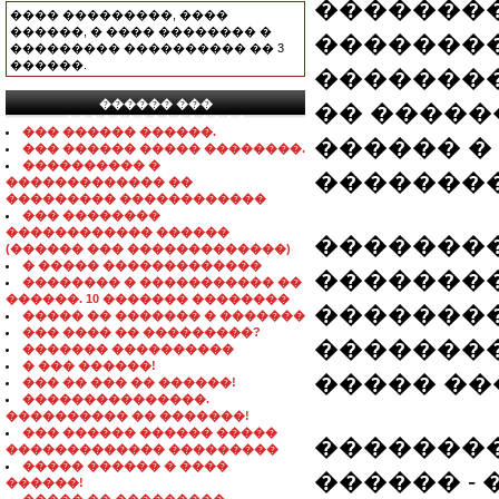
�������
���� ���������, ����
������, � ���� �������� �
��������
��������� ���������� �� 3
������.
��������
������ ���
�� �����
���������������
��� ������ ������.
������ �
��� ������ ����� ��������.
���������� �
��������
������������� ��
��������� ������������
��� ��������
������������ ������
��������
(������ ��� �������������)
� ����� �������������
��������
�������� � ����������� ��
������. 10 ������� ��������
�������
����� �� ������� � �������
��� ���� �� ���������?
��������
������� ����������
� ��� ������!
����� ��
��� �� ��� �� ������!
���������������.
���������� �� �������!
��� ������ ������ �����
��������
������������� ���������
����� ������ � ����
������ -
������!