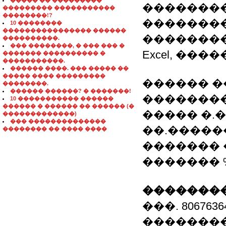
����� �� ���������
��������
��������� �����������
��������!?
��������
10 ��������
���������������� ������
��������
����������.
��� ��������, � ��� ��� �
Excel, ��
������� ���������� �
�����������.
������ ����. ��� ����� ��
����� ���� ���������
������ ����
��������.
������ ������? � �������!
��������
10 ����������� ������
������ � ������ �� ������ (�
����� �.
�������������)
��� ��������������
��.������
�������� �� ���� ����
������� 
������� % 
��������
���. 8067636
��������