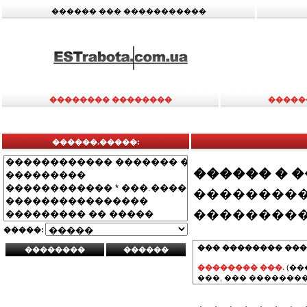
������ ��� �����������
�������� ��������
�����
������.�����:
������ � 
���������
���������
�����:
��� �������� ���
�������� ���.
(��
���, ��� ��������