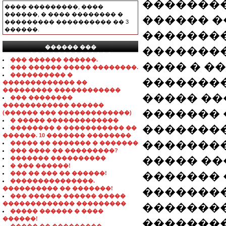
�������
���� ���������, ����
������, � ���� �������� �
������ �
��������� ���������� �� 3
������.
�������
������ ���
��������
���������������
��� ������ ������.
���� � �
��� ������ ����� ��������.
���������� �
��������
������������� ��
��������� ������������
����� ��
��� ��������
������������ ������
������� 
(������ ��� �������������)
� ����� �������������
�������
�������� � ����������� ��
������. 10 ������� ��������
��������
����� �� ������� � �������
��� ���� �� ���������?
����� ��
������� ����������
� ��� ������!
��� �� ��� �� ������!
������� 
���������������.
���������� �� �������!
��������
��� ������ ������ �����
������������� ���������
�������
����� ������ � ����
������!
��������