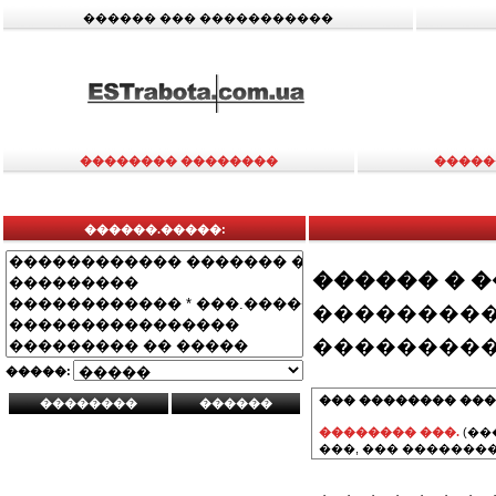
������ ��� �����������
�������� ��������
�����
������.�����:
������ � 
���������
���������
�����:
��� �������� ���
�������� ���.
(��
���, ��� ��������