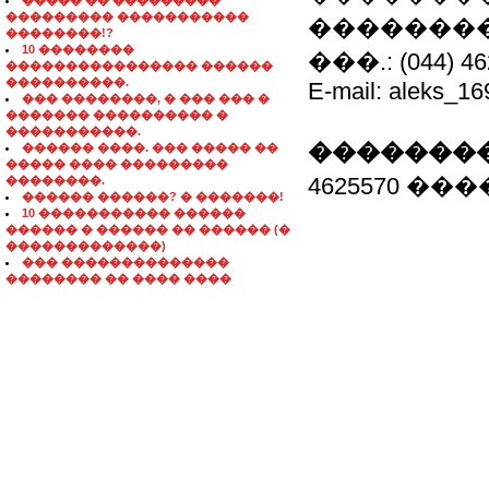
����� �� ���������
��������� �����������
�������
��������!?
10 ��������
���.: (044) 
���������������� ������
����������.
E-mail: aleks_1
��� ��������, � ��� ��� �
������� ���������� �
�����������.
��������
������ ����. ��� ����� ��
����� ���� ���������
4625570 �
��������.
������ ������? � �������!
10 ����������� ������
������ � ������ �� ������ (�
�������������)
��� ��������������
�������� �� ���� ����