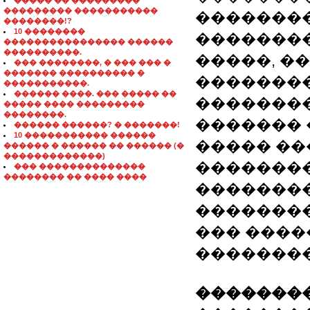
����� �� ���������
��������� �����������
��������
��������!?
10 ��������
��������
���������������� ������
����������.
�����, �
��� ��������, � ��� ��� �
������� ���������� �
�������
�����������.
������ ����. ��� ����� ��
��������
����� ���� ���������
��������.
������� 
������ ������? � �������!
10 ����������� ������
����� ��
������ � ������ �� ������ (�
�������������)
��������
��� ��������������
�������� �� ���� ����
��������
��������
��� ����
�������
��������