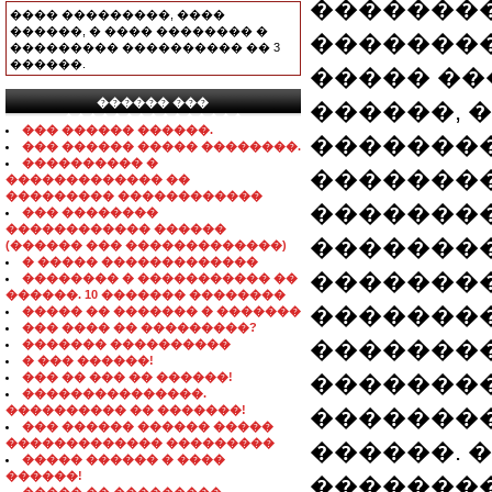
��������
���� ���������, ����
������, � ���� �������� �
��������
��������� ���������� �� 3
������.
����� ��
������ ���
������, 
���������������
��� ������ ������.
��������
��� ������ ����� ��������.
���������� �
�������
������������� ��
��������� ������������
��������
��� ��������
������������ ������
��������
(������ ��� �������������)
� ����� �������������
��������
�������� � ����������� ��
������. 10 ������� ��������
��������
����� �� ������� � �������
��� ���� �� ���������?
�������
������� ����������
� ��� ������!
��� �� ��� �� ������!
��������
���������������.
���������� �� �������!
�������
��� ������ ������ �����
������������� ���������
������. 
����� ������ � ����
������!
��������