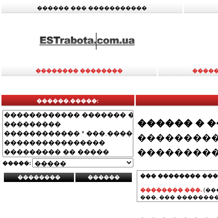
������ ��� �����������
�������� ��������
�����
������.�����:
������ � 
���������
���������
�����:
��� �������� ���
�������� ���.
(��
���, ��� ��������