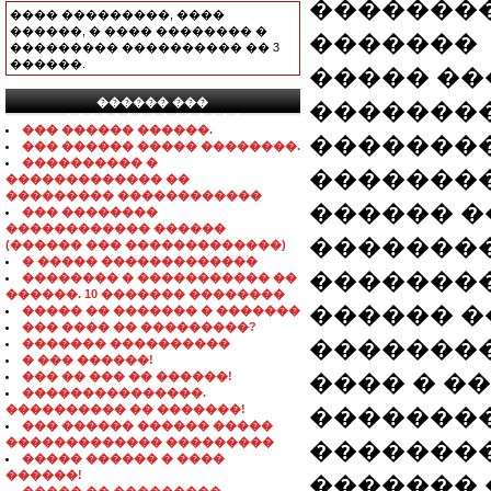
��������
���� ���������, ����
������, � ���� �������� �
�������
��������� ���������� �� 3
������.
����� ��
������ ���
��������
���������������
��� ������ ������.
�������
��� ������ ����� ��������.
���������� �
���������
������������� ��
��������� ������������
������ 
��� ��������
������������ ������
��������
(������ ��� �������������)
� ����� �������������
��������
�������� � ����������� ��
������. 10 ������� ��������
������ 
����� �� ������� � �������
��� ���� �� ���������?
�������
������� ����������
� ��� ������!
��� �� ��� �� ������!
���� � �
���������������.
���������� �� �������!
��������
��� ������ ������ �����
������������� ���������
�������
����� ������ � ����
������!
������� 