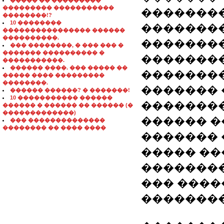
����� �� ���������
��������� �����������
�������
��������!?
10 ��������
��������
���������������� ������
����������.
��������
��� ��������, � ��� ��� �
������� ���������� �
��������
�����������.
������ ����. ��� ����� ��
��������
����� ���� ���������
��������.
�������
������ ������? � �������!
10 ����������� ������
��������
������ � ������ �� ������ (�
�������������)
������ �
��� ��������������
�������� �� ���� ����
������� 
����� ��
��������
��� ����
�������