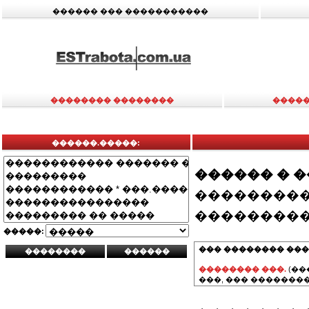
������ ��� �����������
�������� ��������
�����
������.�����:
������ � 
���������
���������
�����:
��� �������� ���
�������� ���.
(��
���, ��� ��������