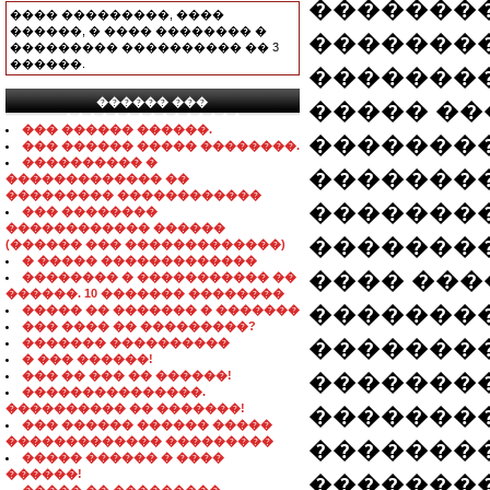
��������
���� ���������, ����
������, � ���� �������� �
��������
��������� ���������� �� 3
������.
��������
������ ���
����� ��
���������������
��� ������ ������.
��������
��� ������ ����� ��������.
���������� �
�������
������������� ��
��������� ������������
��������
��� ��������
������������ ������
�������
(������ ��� �������������)
� ����� �������������
���� ���
�������� � ����������� ��
������. 10 ������� ��������
��������
����� �� ������� � �������
��� ���� �� ���������?
��������
������� ����������
� ��� ������!
��� �� ��� �� ������!
��������
���������������.
���������� �� �������!
�������
��� ������ ������ �����
������������� ���������
�������
����� ������ � ����
������!
��������