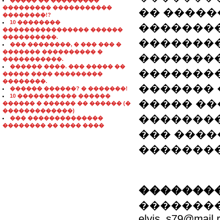
����� �� ���������
��������� �����������
�� �����
��������!?
10 ��������
��������
���������������� ������
����������.
�������
��� ��������, � ��� ��� �
������� ���������� �
�������
�����������.
������ ����. ��� ����� ��
��������
����� ���� ���������
��������.
������� 
������ ������? � �������!
10 ����������� ������
����� ��
������ � ������ �� ������ (�
�������������)
��������
��� ��������������
�������� �� ���� ����
��� ����
�������
��������
��������: 80
elvis_s79@mail.