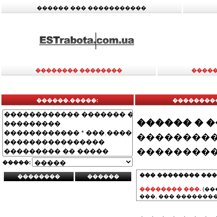
������ ��� �����������
�������� ��������
�����
������.�����:
���������
������ � 
���������
���������
�����:
��� �������� ���
�������� ���.
(��
���, ��� ��������