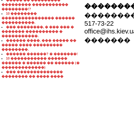
����� �� ���������
��������
��������� �����������
��������!?
10 ��������
�������
���������������� ������
517-73-22
����������.
��� ��������, � ��� ��� �
office@ihs.kiev.u
������� ���������� �
�����������.
�������
������ ����. ��� ����� ��
����� ���� ���������
��������.
������ ������? � �������!
10 ����������� ������
������ � ������ �� ������ (�
�������������)
��� ��������������
�������� �� ���� ����