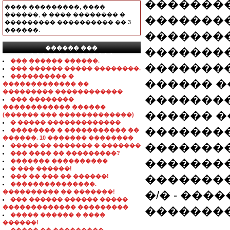
��������
���� ���������, ����
������, � ���� �������� �
��������
��������� ���������� �� 3
������.
��������
������ ���
��������
���������������
��� ������ ������.
�������� 
��� ������ ����� ��������.
���������� �
������ �
������������� ��
��������� ������������
��������
��� ��������
������������ ������
������ �
(������ ��� �������������)
� ����� �������������
�������
�������� � ����������� ��
������. 10 ������� ��������
�������
����� �� ������� � �������
��� ���� �� ���������?
�������
������� ����������
� ��� ������!
��� �� ��� �� ������!
�������
���������������.
���������� �� �������!
�/� - ���
��� ������ ������ �����
������������� ���������
�������
����� ������ � ����
������!