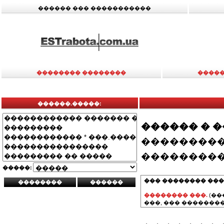
������ ��� �����������
�������� ��������
�����
������.�����:
������ � 
���������
���������
�����:
��� �������� ���
�������� ���.
(��
���, ��� ��������