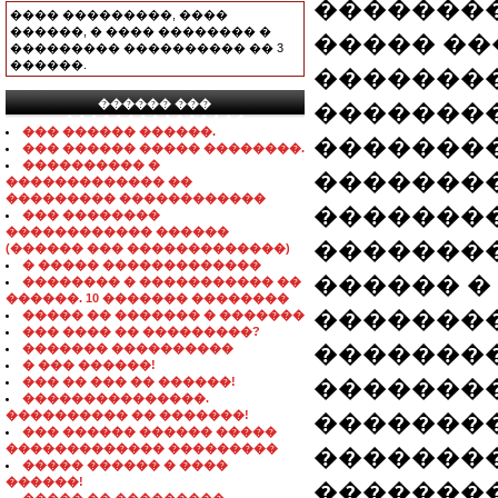
��������
���� ���������, ����
������, � ���� �������� �
����� ��
��������� ���������� �� 3
������.
��������
������ ���
��������
���������������
��� ������ ������.
�������
��� ������ ����� ��������.
���������� �
��������
������������� ��
��������� ������������
�������
��� ��������
������������ ������
��������
(������ ��� �������������)
� ����� �������������
������ �
�������� � ����������� ��
������. 10 ������� ��������
��������
����� �� ������� � �������
��� ���� �� ���������?
��������
������� ����������
� ��� ������!
��� �� ��� �� ������!
��������
���������������.
���������� �� �������!
��������
��� ������ ������ �����
������������� ���������
��������
����� ������ � ����
������!
��������