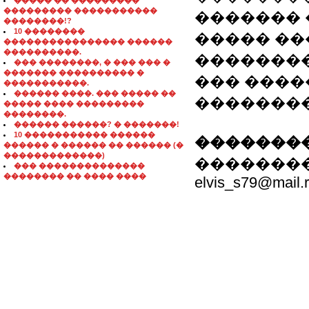
����� �� ���������
��������� �����������
������� 
��������!?
10 ��������
����� ��
���������������� ������
����������.
��������
��� ��������, � ��� ��� �
������� ���������� �
��� ����
�����������.
������ ����. ��� ����� ��
�������
����� ���� ���������
��������.
������ ������? � �������!
10 ����������� ������
��������
������ � ������ �� ������ (�
�������������)
��������: 80
��� ��������������
�������� �� ���� ����
elvis_s79@mail.