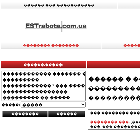
������ ��� �����������
�������� ��������
�����
������.�����:
������ � 
���������
���������
�����:
��� �������� ���
�������� ���.
(��
���, ��� ��������