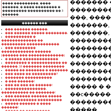
������� 
���� ���������, ����
������, � ���� �������� �
�������
��������� ���������� �� 3
������.
���, ���
������ ���
�������,
���������������
��� ������ ������.
�������,
��� ������ ����� ��������.
���������� �
��������
������������� ��
��������� ������������
�������
��� ��������
������������ ������
�������
(������ ��� �������������)
� ����� �������������
��������
�������� � ����������� ��
������. 10 ������� ��������
��������
����� �� ������� � �������
��� ���� �� ���������?
�������
������� ����������
� ��� ������!
��� �� ��� �� ������!
����� � 
���������������.
���������� �� �������!
��c����
��� ������ ������ �����
������������� ���������
�������
����� ������ � ����
������!
�����.