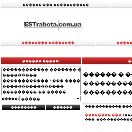
������ ��� �����������
�������� ��������
�����
������.�����:
�
������ � 
���������
���������
�����:
��� �������� ���
�������� ���.
(��
���, ��� ��������