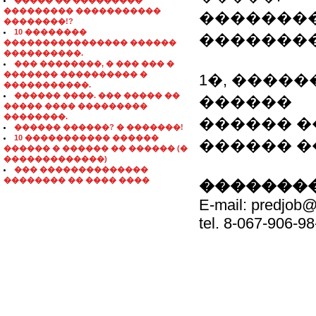
����� �� ���������
��������� �����������
��������
��������!?
10 ��������
����������
���������������� ������
����������.
��� ��������, � ��� ��� �
������� ���������� �
1�, �����
�����������.
������ ����. ��� ����� ��
������
����� ���� ���������
��������.
������ �
������ ������? � �������!
10 ����������� ������
������ �
������ � ������ �� ������ (�
�������������)
��� ��������������
�������� �� ���� ����
��������
E-mail: predjob@
tel. 8-067-906-98