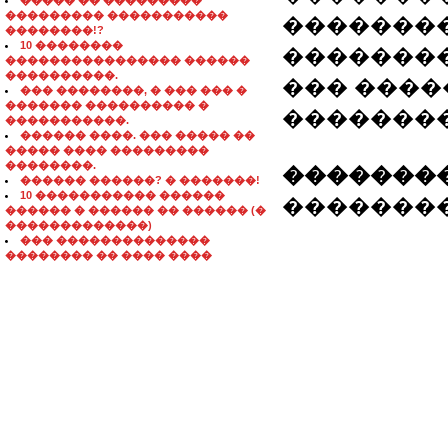
����� �� ���������
��������� �����������
��������
��������!?
10 ��������
��������
���������������� ������
����������.
��� ����
��� ��������, � ��� ��� �
������� ���������� �
�������
�����������.
������ ����. ��� ����� ��
����� ���� ���������
��������.
��������
������ ������? � �������!
10 ����������� ������
��������: 809
������ � ������ �� ������ (�
�������������)
��� ��������������
�������� �� ���� ����