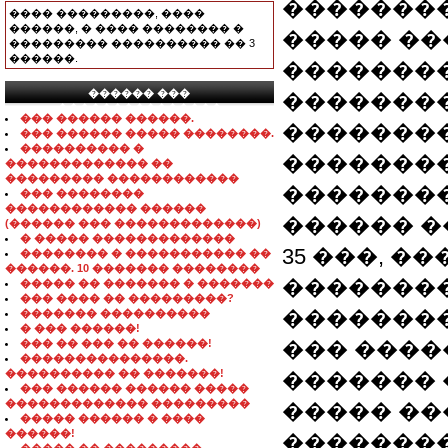
��������
���� ���������, ����
������, � ���� �������� �
����� ��
��������� ���������� �� 3
������.
��������
������ ���
�������
���������������
��� ������ ������.
��������
��� ������ ����� ��������.
���������� �
��������
������������� ��
��������� ������������
�������
��� ��������
������������ ������
������ �
(������ ��� �������������)
� ����� �������������
35 ���, �
�������� � ����������� ��
������. 10 ������� ��������
��������
����� �� ������� � �������
��� ���� �� ���������?
��������
������� ����������
� ��� ������!
��� �� ��� �� ������!
��� ����
���������������.
���������� �� �������!
������� 
��� ������ ������ �����
������������� ���������
����� ��
����� ������ � ����
������!
��������