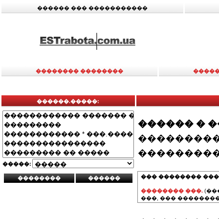
������ ��� �����������
�������� ��������
�����
������.�����:
������ � 
���������
���������
�����:
��� �������� ���
�������� ���.
(��
���, ��� ��������