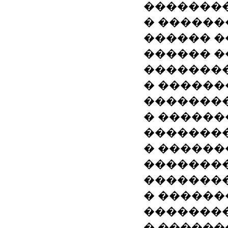
��������
� ������
������ �
������ �
�������
� ������
�������
� ������
�������
� ������
�������
�������
� ������
��������
� ������