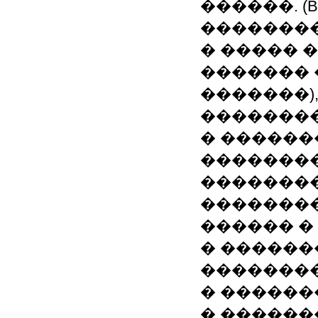
������. (B2
��������
� ����� 
������� 
�������),
��������
� ������
��������
�������
��������
������ �
� ������
��������
� ������
� ������