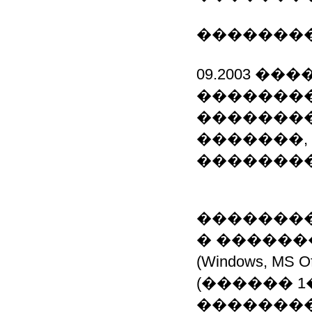
��������
09.2003 �
�������
�������
�������,
��������
��������
� ������
(Windows, MS 
(������ 1
��������