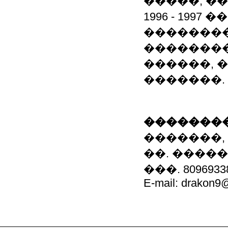
�����, �
1996 - 199
��������
��������
������, 
�������.
��������
�������, 
��. �����
���. 8096933
E-mail: drakon9@