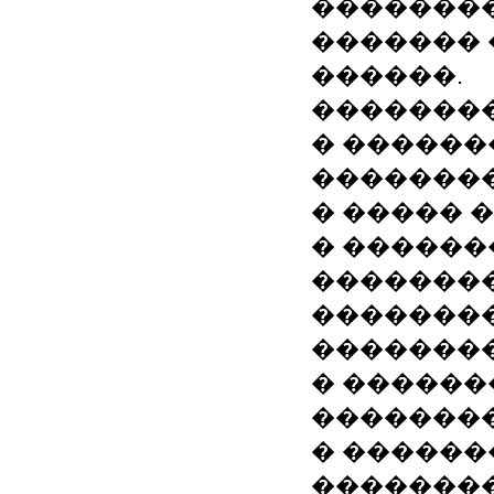
��������
������� 
������.
��������
� ������
��������
� ����� 
� �����
�������
��������
��������
� ������
��������
� ������
�������