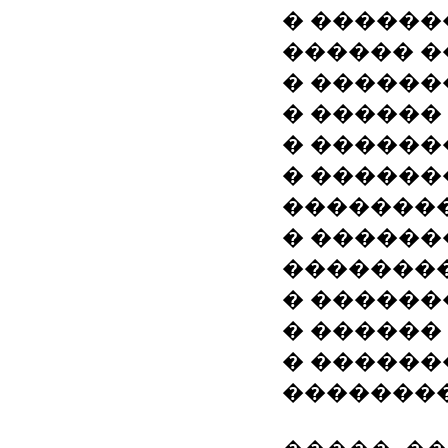
� �������
������ �
� ������
� ������
� ������
� ������
�������
� ������
��������
� ������
� ������
� ������
��������