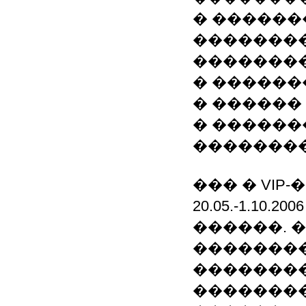
� ������
��������
��������
� ������
� ������
� ������
�������
��� � VIP-
20.05.-1.1
������. 
�������
��������
��������