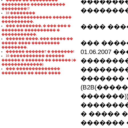
�������
����� �� ���������
��������� �����������
��������!?
�������
10 ��������
���������������� ������
����������.
���� ���
��� ��������, � ��� ��� �
������� ���������� �
�����������.
������ ����. ��� ����� ��
��� ����
����� ���� ���������
��������.
01.06.2007
������ ������? � �������!
10 ����������� ������
�������
������ � ������ �� ������ (�
�������������)
��������
��� ��������������
�������� �� ���� ����
������� 
(B2B(���
�������))
��������
� ����� 
������� 