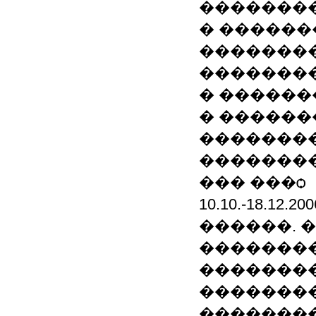
��������
� ������
�������
��������
� ������
� ������
�������
�������
��� ���ѻ
10.10.-18.1
������. 
�������
��������
���������
��������