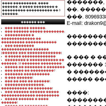
�������, 
���� ���������, ����
������, � ���� �������� �
��. �����
��������� ���������� �� 3
������.
���. 8096933
E-mail: drakon9@
������ ���
���������������
��� ������ ������.
��� ������ ����� ��������.
�������
���������� �
������������� ��
��������� ������������
�������
��� ��������
������������ ������
(������ ��� �������������)
� ��� � �
� ����� �������������
�������� � ����������� ��
������� 1
������. 10 ������� ��������
����� �� ������� � �������
� ������
��� ���� �� ���������?
������� ����������
� ��� ������!
����� ��
��� �� ��� �� ������!
���������������.
���������� �� �������!
����:
��� ������ ������ �����
������������� ���������
�������
����� ������ � ����
������!