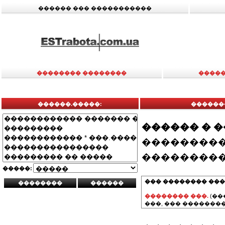
������ ��� �����������
�������� ��������
�����
������.�����:
������
������ � 
���������
���������
�����:
��� �������� ���
�������� ���.
(��
���, ��� ��������