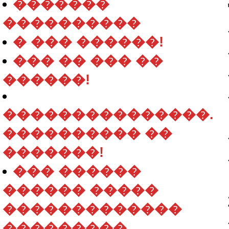
�������
����������
� ��� ������!
��� �� ��� ��
������!
���������������.
���������� ��
�������!
��� ������
������ �����
�������������
���������