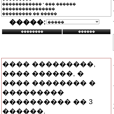
�����:
���� ���������,
���� ������, �
���� �������� �
���������
���������� �� 3
������.