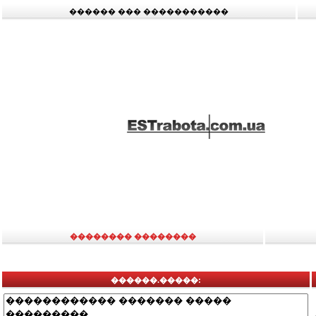
������ ��� �����������
�������� ��������
������.�����: