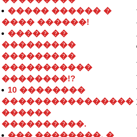
����� ������ �
���� ������!
����� ��
���������
���������
�����������
��������!?
10 ��������
����������������
������
����������.
��� ��������, �