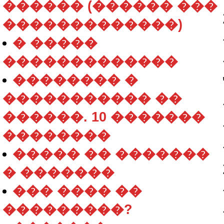
������ (������ ���
�������������)
� �����
�������������
�������� �
����������� ��
������. 10 �������
��������
����� �� �������
� �������
��� ���� ��
���������?