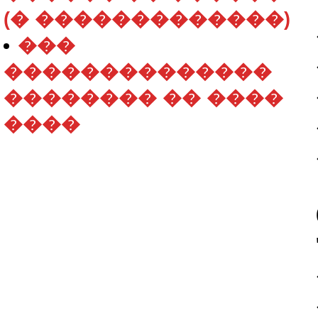
(� �������������)
���
��������������
�������� �� ����
����