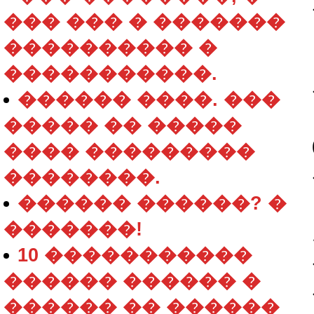
��� ��� � �������
���������� �
�����������.
������ ����. ���
����� �� �����
���� ���������
��������.
������ ������? �
�������!
10 �����������
������ ������ �
������ �� ������