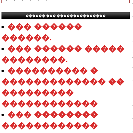
������ ��� ���������������
��� ������
������.
��� ������ �����
��������.
���������� �
������������� ��
���������
������������
��� ��������
������������