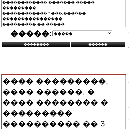
�����:
���� ���������,
���� ������, �
���� �������� �
���������
���������� �� 3