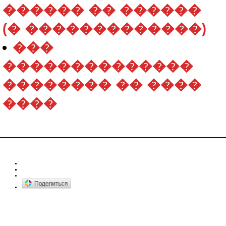
������ �� ������
(� �������������)
���
��������������
�������� �� ����
����