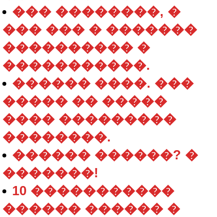
��� ��������, �
��� ��� � �������
���������� �
�����������.
������ ����. ���
����� �� �����
���� ���������
��������.
������ ������? �
�������!
10 �����������
������ ������ �