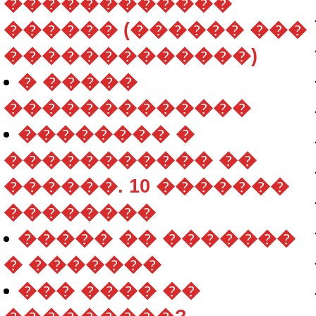
������������
������ (������ ���
�������������)
� �����
�������������
�������� �
����������� ��
������. 10 �������
��������
����� �� �������
� �������
��� ���� ��