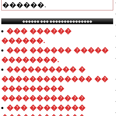
������.
������ ��� ���������������
��� ������
������.
��� ������ �����
��������.
���������� �
������������� ��
���������
������������
��� ��������