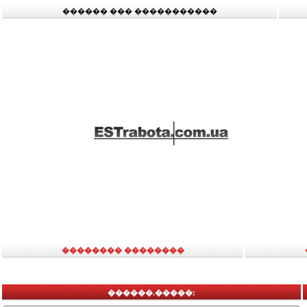
������ ��� �����������
�������� ��������
������.�����: