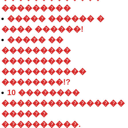
���������
����� ������ �
���� ������!
����� ��
���������
���������
�����������
��������!?
10 ��������
����������������
������
����������.