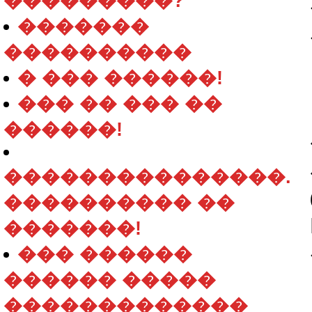
���������?
�������
����������
� ��� ������!
��� �� ��� ��
������!
���������������.
���������� ��
�������!
��� ������
������ �����
�������������