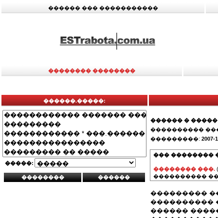
������ ��� �����������
�������� ��������
������.�����:
������ � �����
���������� ��
���������:
2007-1
��� �������� 
�����:
�������� ���.
���������� ��
��������� �
���������� 
������ ����