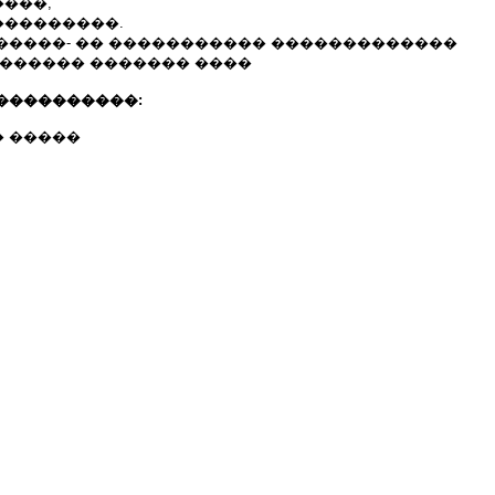
���,
��������.
�����- �� ����������� �������������
 ������ ������� ����
����������:
 �����