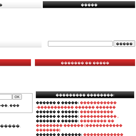
�
�����
������� �� �����
��������� ��������:
������ � �����:
�����������
��, ���
-����������� ������ ������
������ � �����:
����������
������ � �����:
����������� ,
������ � �����:
�������� ��
�����.
�������� ������ (�����������
�������)
������ � ������:
������������