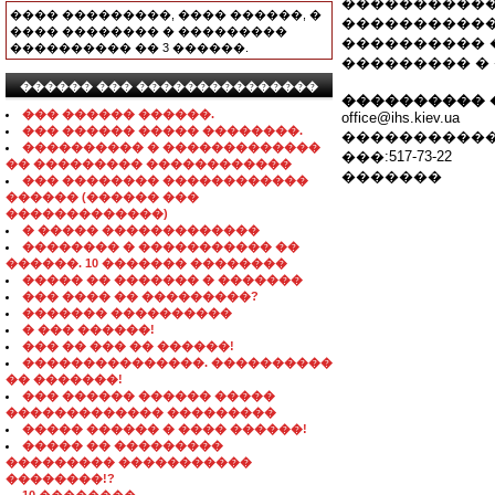
�����������
���� ���������, ���� ������, �
�����������
���� �������� � ���������
���������� 
���������� �� 3 ������.
��������� �
������ ��� ���������������
���������� 
��� ������ ������.
office@ihs.kiev.ua
��� ������ ����� ��������.
�����������
���������� � �������������
���:517-73-22
�� ��������� ������������
�������
��� �������� ������������
������ (������ ���
�������������)
� ����� �������������
�������� � ����������� ��
������. 10 ������� ��������
����� �� ������� � �������
��� ���� �� ���������?
������� ����������
� ��� ������!
��� �� ��� �� ������!
���������������. ����������
�� �������!
��� ������ ������ �����
������������� ���������
����� ������ � ���� ������!
����� �� ���������
��������� �����������
��������!?