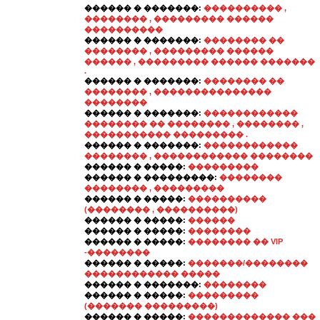
������ � �������:
���������� ,
�������� , ��������� ������
����������
������ � �������:
�������� ��
�������� , ��������� ������
������ , ��������� ������ �������
.
������ � �������:
�������� ��
�������� , ���������������
��������
������ � �������:
������������
�������� �� �������� , �������� ,
����������� ��������� .
������ � �������:
������������
�������� , ������������ ��������
������ � �����:
���������
������ � ���������:
��������
�������� , ���������
������ � �����:
����������
(�������� , ����������)
������ � �����:
������
������ � �����:
��������
������ � �����:
�������� �� VIP
-��������
������ � �����:
�������/��������
������������ �����
������ � �������:
��������
������ � �����:
���������
(������� ���������)
������ � �����:
������������� ���