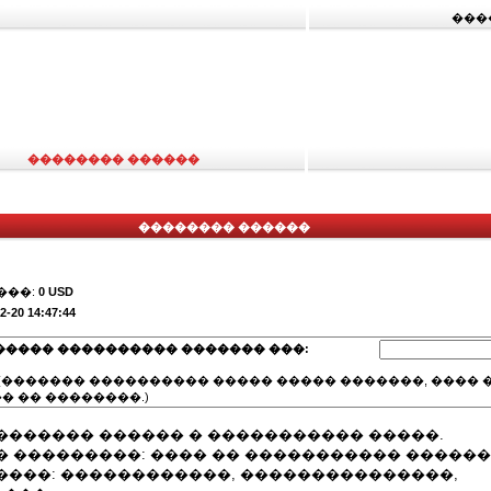
���
�������� ������
�������� ������
���:
0 USD
2-20 14:47:44
����� ���������� ������� ���:
(������� ���������� ����� ����� �������, ���� �
� �� ��������.)
������� ������ � ����������� �����.
� ���������: ���� �� ����������� ������
����: ������������, ���������������,