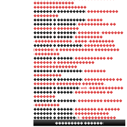
�������������
�����������������
������ � ���������:
����������
��������
������ � ���������:
�����
������ � ������:
���������� ��
������ � �������
������ � ������:
������� -�������
������ � �����:
���������
-������������ , ���� -��������
������ � ��������:
����������
(������) � ����������� ��������
-��������
������ � �����:
���������� ��
������ � ������������
��������������
������ � ��������:
�������
���������
������ � ��������:
���������� ��
������� �������� ������� .
������ � �������:
web -�����������
������ � �����:
���������� ��
�������
������ � ������:
�������� ������
-��������
������ � �����:
������� �� �����
������ � �����:
�����������
������ � ������:
It -�����������
��������� ������: