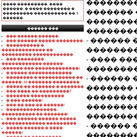
��������
���� ���������, ����
������, � ���� �������� �
������� 
��������� ���������� �� 3
������.
�������
������ ���
��������
���������������
��� ������ ������.
- ������
��� ������ ����� ��������.
���������� �
��������
������������� ��
��������� ������������
- ���� �
��� ��������
������������ ������
��������
(������ ��� �������������)
� ����� �������������
- ������
�������� � ����������� ��
������. 10 ������� ��������
������� 
����� �� ������� � �������
��� ���� �� ���������?
�������
������� ����������
� ��� ������!
��� �� ��� �� ������!
��������
���������������.
���������� �� �������!
��������
��� ������ ������ �����
������������� ���������
- ������
����� ������ � ����
������!
��������