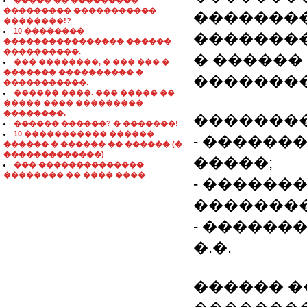
����� �� ���������
��������� �����������
�������
��������!?
10 ��������
�������
���������������� ������
����������.
� ������
��� ��������, � ��� ��� �
������� ���������� �
�������
�����������.
������ ����. ��� ����� ��
����� ���� ���������
��������.
�������
������ ������? � �������!
10 ����������� ������
- ������
������ � ������ �� ������ (�
�������������)
�����;
��� ��������������
�������� �� ���� ����
- ������
�������
- ������
�.�.
������ �