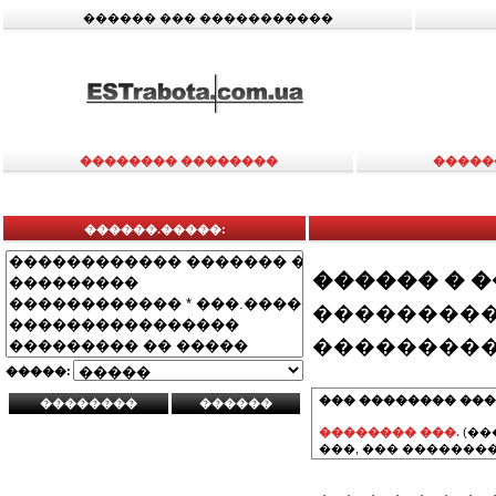
������ ��� �����������
�������� ��������
�����
������.�����:
������ � 
���������
���������
�����:
��� �������� ���
�������� ���.
(��
���, ��� ��������