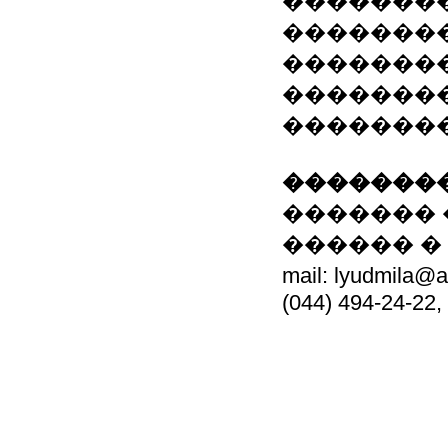
�������
�������
�������
��������:
�������
��������
������� 
������ �
mail: lyudmil
(044) 494-24-22,