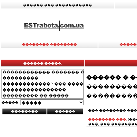
������ ��� �����������
�������� ��������
�����
������.�����:
������ � 
���������
���������
�����:
��� �������� ���
�������� ���.
(��
���, ��� ��������