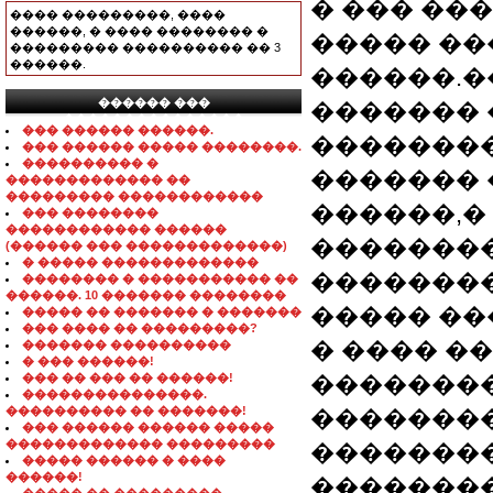
� ��� ��
���� ���������, ����
������, � ���� �������� �
����� ��
��������� ���������� �� 3
������.
������.�
������ ���
�������
���������������
��� ������ ������.
��������
��� ������ ����� ��������.
���������� �
������� 
������������� ��
��������� ������������
������,�
��� ��������
������������ ������
��������
(������ ��� �������������)
� ����� �������������
��������
�������� � ����������� ��
������. 10 ������� ��������
����� ��
����� �� ������� � �������
��� ���� �� ���������?
� ���� �
������� ����������
� ��� ������!
��� �� ��� �� ������!
�������
���������������.
���������� �� �������!
��������
��� ������ ������ �����
������������� ���������
��������
����� ������ � ����
������!
��������