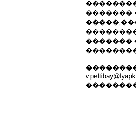
��������
������� 
�����,��
��������
������� 
��������
��������
v.peftibay@lyap
�������