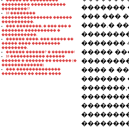
����� �� ���������
��������� �����������
������� 
��������!?
10 ��������
��� ��� 
���������������� ������
����������.
����.� �
��� ��������, � ��� ��� �
������� ���������� �
��������
�����������.
������ ����. ��� ����� ��
������� 
����� ���� ���������
��������.
����� ��
������ ������? � �������!
10 ����������� ������
��������
������ � ������ �� ������ (�
�������������)
���� � �
��� ��������������
�������� �� ���� ����
������� 
�������,
��������
��������
��������
�������