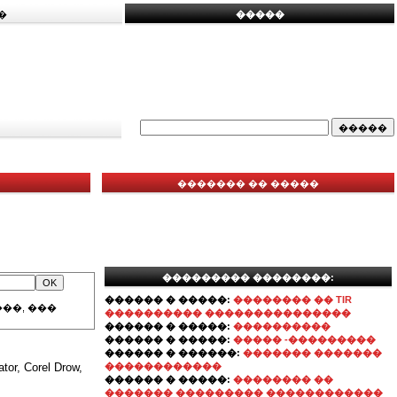
�
�����
������� �� �����
��������� ��������:
������ � �����:
�������� �� TIR
��, ���
���������� ���������������
������ � �����:
����������
������ � �����:
����� -���������
������ � ������:
������� �������
 Corel Drow,
������������
������ � �����:
�������� ��
������� ��������� ������������