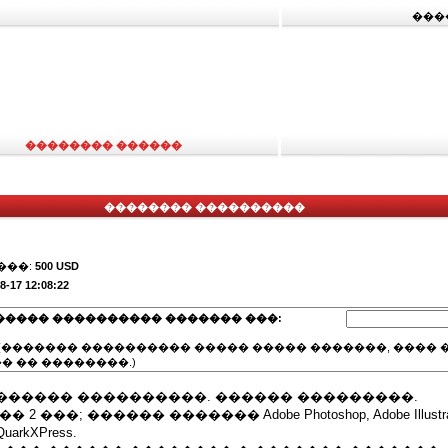
���
�������� ������
�������� ����������
���:
500 USD
8-17 12:08:22
����� ���������� ������� ���:
(������� ���������� ����� ����� �������, ���� �
� �� ��������.)
������ ����������. ������ ���������.
���; ������ ������� Adobe Photoshop, Adobe Illustrator,
rkXPress.