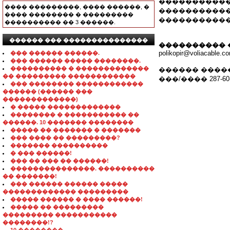
�����������
���� ���������, ���� ������, �
�����������
���� �������� � ���������
����������
���������� �� 3 ������.
������ ��� ���������������
���������� 
polikopir@voliacable.c
��� ������ ������.
��� ������ ����� ��������.
���������� � �������������
������ ����
�� ��������� ������������
���/���� 287-60-
��� �������� ������������
������ (������ ���
�������������)
� ����� �������������
�������� � ����������� ��
������. 10 ������� ��������
����� �� ������� � �������
��� ���� �� ���������?
������� ����������
� ��� ������!
��� �� ��� �� ������!
���������������. ����������
�� �������!
��� ������ ������ �����
������������� ���������
����� ������ � ���� ������!
����� �� ���������
��������� �����������
��������!?