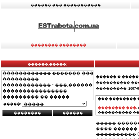
������ ��� �����������
�������� ��������
������.�����:
������ � �����
���������� ��
���������:
2007-0
��� �������� 
�����:
�������� ���.
���������� ��
����� �����
���� ������ �� 2 
���������� Qua