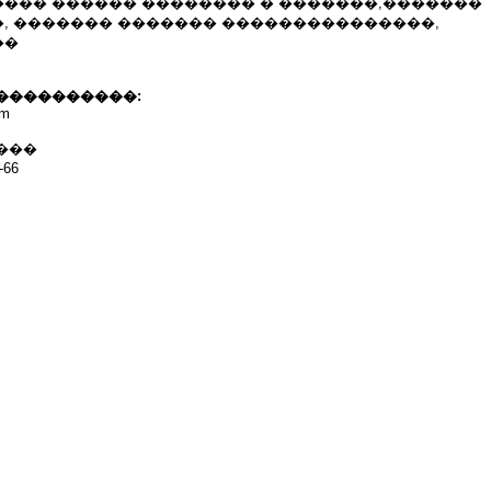
��� ������ �������� � �������,�������
, ������� ������� ���������������,
��
����������:
om
���
66