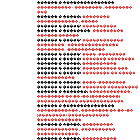
������ � ���������������:
���������� - �������� , ��������
���
������ � �����:
��������
������������ , �����
������ � �����:
����������
������ � ��������:
���������
������ ������
������ � �����:
������������
�������� , ���������������
�������� , �����������
������ � �����:
���� -��������
������ � �����:
������� ��������
������ � �����:
����������
������ � �����:
���������� ��� . . .
������ � �����:
�������� �� �����
�����������
������ � �����:
���� -��������
������ � �����:
������� ���������
������ � �������:
������������ ,
�������� �� �� -�� (��������)
������������ �������������
������ � ���������������:
������������ , �������� �� �� -��
(��������) ������������
�������������
������ � �����:
���������
������������ , ����������
������������ .
������ � �����:
����������