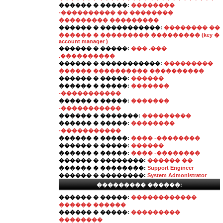
������ � �����:
��������
-���������� �� ��������
��������� ���������
������ � �����������:
�������� ��
������ � ��������� ��������� (key �
account manager )
������ � �����:
��� .���
.����������
������ � �����������:
���������
������ ���������� ����������
������ � �����:
������
������ � �����:
�������
-�����������
������ � �����:
�������
-�����������
������ � �������:
���������
������ � �����:
��������
-�����������
������ � �����:
���� -��������
������ � �����:
������
������ � �����:
���� -��������
������ � ��������:
������ ��
������ � ��������:
Support Engineer
������ � ��������:
System Admonistrator
��������� ������:
������ � �����:
������������
������ ������
������ � �����:
���������
��������