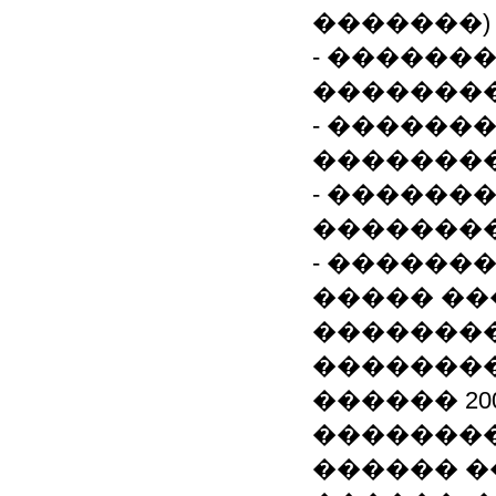
�������)
- ������
��������
- ������
��������
- ������
�������
- ������
����� �
�������
��������
������ 200
��������
������ �