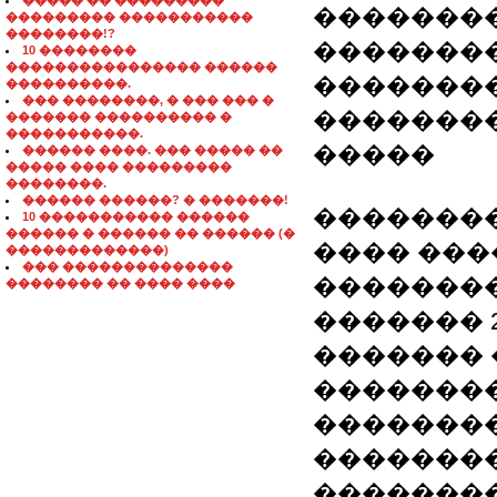
����� �� ���������
�������
��������� �����������
��������!?
�������
10 ��������
���������������� ������
��������
����������.
��� ��������, � ��� ��� �
��������
������� ���������� �
�����������.
�����
������ ����. ��� ����� ��
����� ���� ���������
��������.
������ ������? � �������!
�������
10 ����������� ������
������ � ������ �� ������ (�
���� ��
�������������)
��� ��������������
�������
�������� �� ���� ����
������� 20
�������
�������
��������
��������
��������