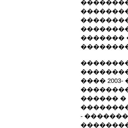
�������
��������
�������
��������
�������
�������
��������
�������
���� 2003- 
�������
������ �
�������
- ������
��������