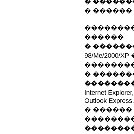
� ������
� ������
��������
������
� �������
98/Me/2000
�������
� ������
�����������:
Internet Exp
Outlook Express.
� ������
��������
�������