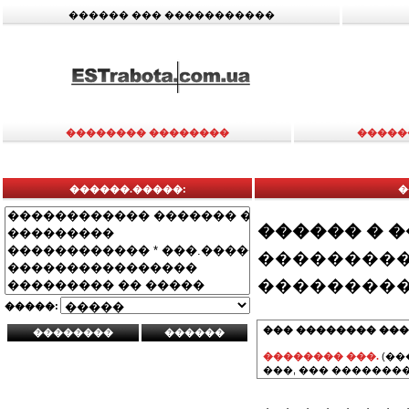
������ ��� �����������
�������� ��������
�����
������.�����:
�
������ � 
���������
���������
�����:
��� �������� ���
�������� ���.
(��
���, ��� ��������