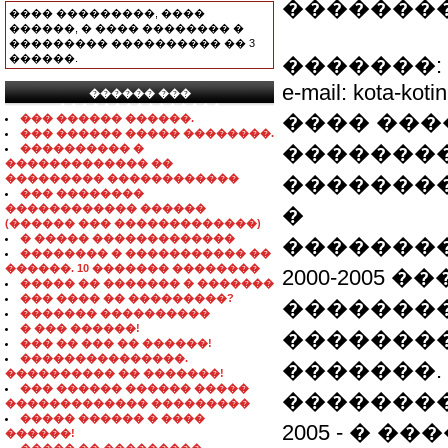
��������
���� ���������, ����
������, � ���� �������� �
��������� ���������� �� 3
������.
�������: 8-0
e-mail: kota-kot
������ ���
���������������
���� ����
��� ������ ������.
��� ������ ����� ��������.
��������
���������� �
������������� ��
��������� ������������
��������
��� ��������
������������ ������
�
(������ ��� �������������)
� ����� �������������
�������
�������� � ����������� ��
������. 10 ������� ��������
2000-2005
����� �� ������� � �������
��� ���� �� ���������?
��������
������� ����������
� ��� ������!
��������
��� �� ��� �� ������!
���������������.
�������.
���������� �� �������!
��� ������ ������ �����
��������
������������� ���������
����� ������ � ����
2005 - � �
������!