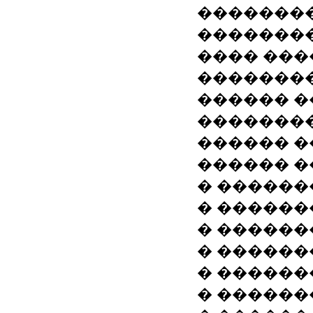
�������
��������
���� ���
��������
������ 
��������
������ �
������ 
� ������
� ������
� ������
� ������
� ������
� ������