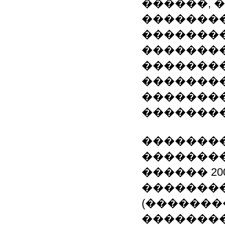
������, 
��������
�������
��������
��������
��������
��������
��������
��������
���������
������ 200
��������
(�������
�������