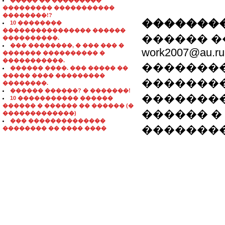
����� �� ���������
��������� �����������
��������!?
��������
10 ��������
���������������� ������
������ �
����������.
��� ��������, � ��� ��� �
work2007@au.ru
������� ���������� �
�����������.
��������
������ ����. ��� ����� ��
����� ���� ���������
��������
��������.
������ ������? � �������!
��������
10 ����������� ������
������ � ������ �� ������ (�
������ �
�������������)
��� ��������������
�������
�������� �� ���� ����