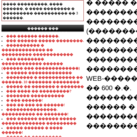
� ����� 
���� ���������, ����
������, � ���� �������� �
�������
��������� ���������� �� 3
������.
��������
������ ���
(�������
���������������
��� ������ ������.
��������
��� ������ ����� ��������.
���������� �
��������
������������� ��
��������� ������������
��������
��� ��������
������������ ������
�������
(������ ��� �������������)
� ����� �������������
WEB-�����
�������� � ����������� ��
������. 10 ������� ��������
�� 600 �.�.
����� �� ������� � �������
��� ���� �� ���������?
�������
������� ����������
� ��� ������!
��� �� ��� �� ������!
������ �
���������������.
���������� �� �������!
��������
��� ������ ������ �����
������������� ���������
��������
����� ������ � ����
������!