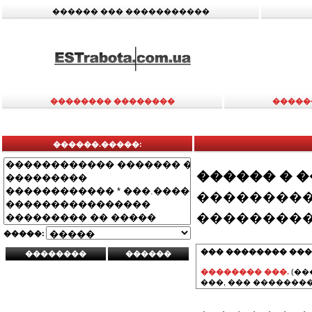
������ ��� �����������
�������� ��������
�����
������.�����:
������ � 
���������
���������
�����:
��� �������� ���
�������� ���.
(��
���, ��� ��������