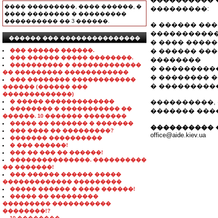
���� ���������, ���� ������, �
���������:
���� �������� � ���������
���������� �� 3 ������.
� ������ ��
����������
������ ��� ���������������
� ���� �����
��� ������ ������.
� ������ ��
��� ������ ����� ��������.
��������
���������� � �������������
� ����������
�� ��������� ������������
� �������� 
��� �������� ������������
� ���������
������ (������ ���
�������������)
� ����� �������������
����������,
�������� � ����������� ��
������� ������
������. 10 ������� ��������
����� �� ������� � �������
���������� 
��� ���� �� ���������?
office@aide.kiev.ua
������� ����������
� ��� ������!
��� �� ��� �� ������!
���������������. ����������
�� �������!
��� ������ ������ �����
������������� ���������
����� ������ � ���� ������!
����� �� ���������
��������� �����������
��������!?