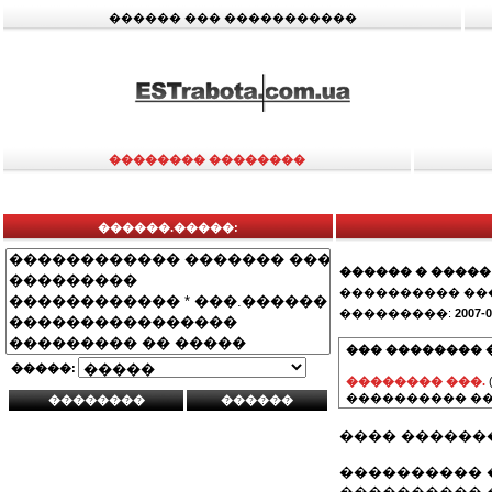
������ ��� �����������
�������� ��������
������.�����:
������ � �����
���������� ��
���������:
2007-0
��� �������� 
�����:
�������� ���.
���������� ��
���� ������
���������� 
���������� 