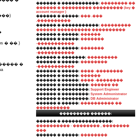
������ � �����������:
�������� ��
������ � ��������� ��������� (key �
account manager )
��)
������ � �����:
��� .���
.����������
������ � �����������:
���������
������ ���������� ����������
�
������ � �����:
������
������ � �����:
�������
� ��.)
-�����������
������ � �����:
�������
-�����������
������ � �������:
���������
������ � �����:
��������
����� �
-�����������
ua
������ � �����:
���� -��������
������ � �����:
������
������ � �����:
���� -��������
������ � ��������:
������ ��
������ � ��������:
Support Engineer
������ � ��������:
System Admonistrator
������ � ��������:
DB Administrator
������ � �����:
���������� ��
����������
��������� ������:
������ � ���������������:
���������� - �������� , ��������
���
������ � �����:
��������