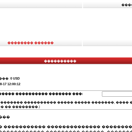
���
�������� ������
����������
���:
0 USD
8-17 12:00:12
����� ���������� ������� ���:
(������� ���������� ����� ����� �������, ���� �
� �� ��������.)
���
� ����������� �������������� �������
������������ ��������� ������. ������