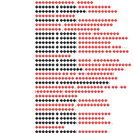
������������ , �����
������ � �����:
����������
������ � ��������:
���������
������ ������
������ � �����:
������������
�������� , ���������������
�������� , �����������
������ � �����:
���� -��������
������ � �����:
������� ��������
������ � �����:
����������
������ � �����:
���������� ��� . . .
������ � �����:
�������� �� �����
�����������
������ � �����:
���� -��������
������ � �����:
������� ���������
������ � �������:
������������ ,
�������� �� �� -�� (��������)
������������ �������������
������ � ���������������:
������������ , �������� �� �� -��
(��������) ������������
�������������
������ � �����:
���������
������������ , ����������
������������ .
������ � �����:
����������
������ � �����:
��������
������ � �����:
���������� ,
���������
������ � �����:
��������� ,