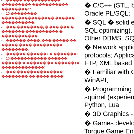
����� �� ���������
� C/C++ (STL, bo
��������� �����������
��������!?
Oracle PL/SQL;
10 ��������
���������������� ������
� SQL � solid ex
����������.
��� ��������, � ��� ��� �
SQL optimizing).
������� ���������� �
�����������.
Other DBMS: SQ
������ ����. ��� ����� ��
����� ���� ���������
� Network appli
��������.
protocols; Appli
������ ������? � �������!
10 ����������� ������
FTP, XML based 
������ � ������ �� ������ (�
�������������)
� Familiar with 
��� ��������������
�������� �� ���� ����
WinAPI;
� Programming la
squirrel (experi
Python, Lua;
� 3D Graphics 
� Games develop
Torque Game Engi