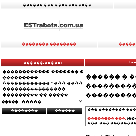
������ ��� �����������
�������� ��������
�����
Lead
������.�����:
������ � 
���������
���������
�����:
��� �������� ���
�������� ���.
(��
���, ��� ��������