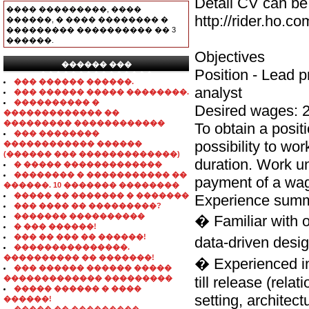
Detail CV can be
���� ���������, ����
http://rider.ho.
������, � ���� �������� �
��������� ���������� �� 3
������.
Objectives
������ ���
Position - Lead 
���������������
��� ������ ������.
analyst
��� ������ ����� ��������.
���������� �
Desired wages: 
������������� ��
��������� ������������
To obtain a posit
��� ��������
possibility to wor
������������ ������
(������ ��� �������������)
duration. Work un
� ����� �������������
�������� � ����������� ��
payment of a wa
������. 10 ������� ��������
����� �� ������� � �������
Experience sum
��� ���� �� ���������?
������� ����������
� Familiar with 
� ��� ������!
��� �� ��� �� ������!
data-driven desi
���������������.
���������� �� �������!
� Experienced i
��� ������ ������ �����
������������� ���������
till release (rel
����� ������ � ����
setting, architec
������!