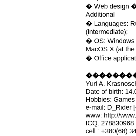
� Web design �
Additional
� Languages: Rus
(intermediate);
� OS: Windows (a
MacOS X (at the r
� Office applicat
��������
Yuri A. Krasnosc
Date of birth: 14
Hobbies: Games 
e-mail: D_Rider [
www: http://www.
ICQ: 278830968
cell.: +380(68) 3