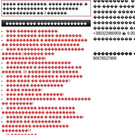
���������. 
���� ���������, ���� ������, �
�� ���� ���
���� �������� � ���������
������ ����
���������� �� 3 ������.
�����������
�����������
������ ��� ���������������
��������� ���
��� ������ ������.
+380322980959 � 9
��� ������ ����� ��������.
���������� 
���������� � �������������
�� ��������� ������������
��� �������� ������������
���������� 
������ (������ ���
80678527909
�������������)
� ����� �������������
�������� � ����������� ��
������. 10 ������� ��������
����� �� ������� � �������
��� ���� �� ���������?
������� ����������
� ��� ������!
��� �� ��� �� ������!
���������������. ����������
�� �������!
��� ������ ������ �����
������������� ���������
����� ������ � ���� ������!
����� �� ���������
��������� �����������
��������!?