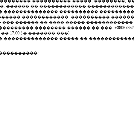
��������� ���������� �����, ��������, 
��. ������ �� ������������ �����������
� �������������� ���������� ���������
����� ������������. ���������� �����
 ��� ������ �� ���� ����� ������������
������� �������� ������ �� ���. +380678527
.00 �� 17.00 ( � ������� ���).
� �������������� ����� �� �����������
����������: