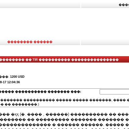
���
�������� ������
�������� �� TIR ���������� ���������������
���:
1200 USD
8-17 12:04:36
����� ���������� ������� ���:
(������� ���������� ����� ����� �������, ���� �
� �� ��������.)
�� �ҳҳ (�. ���� , ������) ���������� �� �
�������� �� ��������� ������� ������� 
�������������� � ������ ������. ����� 