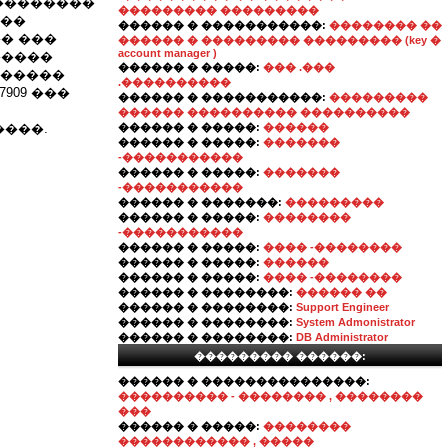
���������
��������� ���������
���
������ � �����������:
�������� ��
� ���
������ � ��������� ��������� (key �
account manager )
�����
������ � �����:
��� .���
 �����
.����������
909 ���
������ � �����������:
���������
������ ���������� ����������
����.
������ � �����:
������
������ � �����:
�������
-�����������
������ � �����:
�������
-�����������
������ � �������:
���������
������ � �����:
��������
-�����������
������ � �����:
���� -��������
������ � �����:
������
������ � �����:
���� -��������
������ � ��������:
������ ��
������ � ��������:
Support Engineer
������ � ��������:
System Admonistrator
������ � ��������:
DB Administrator
��������� ������:
������ � ���������������:
���������� - �������� , ��������
���
������ � �����:
��������
������������ , �����