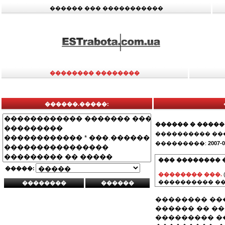
������ ��� �����������
�������� ��������
������.�����:
������ � �����
���������� ��
���������:
2007-0
��� �������� 
�����:
�������� ���.
���������� ��
�������� ���
������ �� �
��������� �