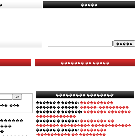
�
�����
������� �� �����
��������� ��������:
������ � �����:
����������
��, ���
������ � �����:
����� -���������
������ � ������:
������� �������
������������
��������
������ � �����:
�������� ��
����
������� ��������� ������������
������ � �����:
��������
��
-���������� �� ��������