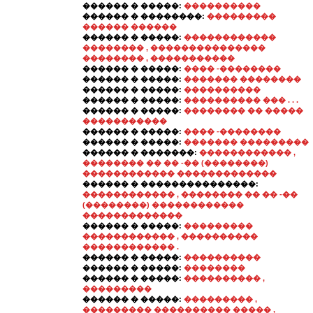
������ � �����:
����������
������ � ��������:
���������
������ ������
������ � �����:
������������
�������� , ���������������
�������� , �����������
������ � �����:
���� -��������
������ � �����:
������� ��������
������ � �����:
����������
������ � �����:
���������� ��� . . .
������ � �����:
�������� �� �����
�����������
������ � �����:
���� -��������
������ � �����:
������� ���������
������ � �������:
������������ ,
�������� �� �� -�� (��������)
������������ �������������
������ � ���������������:
������������ , �������� �� �� -��
(��������) ������������
�������������
������ � �����:
���������
������������ , ����������
������������ .
������ � �����:
����������
������ � �����:
��������
������ � �����:
���������� ,
���������
������ � �����:
��������� ,
��������� ���������� ����� ,