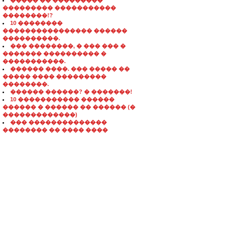
����� �� ���������
��������� �����������
��������!?
10 ��������
���������������� ������
����������.
��� ��������, � ��� ��� �
������� ���������� �
�����������.
������ ����. ��� ����� ��
����� ���� ���������
��������.
������ ������? � �������!
10 ����������� ������
������ � ������ �� ������ (�
�������������)
��� ��������������
�������� �� ���� ����