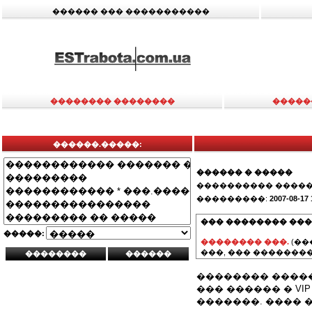
������ ��� �����������
�������� ��������
�����
������.�����:
������ � �����
���������� �����
���������:
2007-08-17 
��� �������� ���
�����:
�������� ���.
(��
���, ��� ��������
�������� ����
��� ������ � VI
�������. ���� 