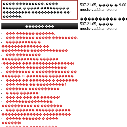
���� ���������, ����
537-21-65, ���� � 9-00
������, � ���� �������� �
muslivivat@rambler.ru
��������� ���������� �� 3
������.
���������� ��
537-21-65, ����
������ ���
muslivivat@rambler.ru
���������������
��� ������ ������.
��� ������ ����� ��������.
���������� �
������������� ��
��������� ������������
��� ��������
������������ ������
(������ ��� �������������)
� ����� �������������
�������� � ����������� ��
������. 10 ������� ��������
����� �� ������� � �������
��� ���� �� ���������?
������� ����������
� ��� ������!
��� �� ��� �� ������!
���������������.
���������� �� �������!
��� ������ ������ �����
������������� ���������
����� ������ � ����
������!