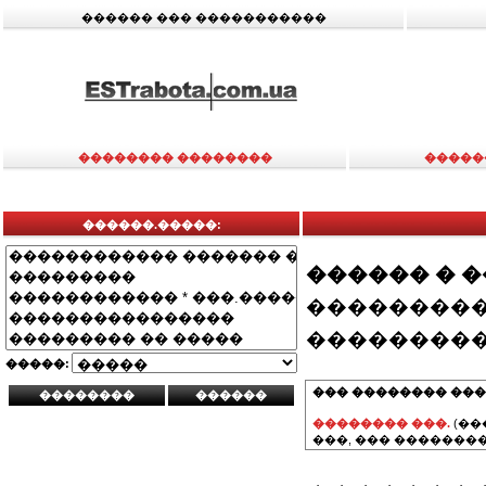
������ ��� �����������
�������� ��������
�����
������.�����:
������ � 
���������
���������
�����:
��� �������� ���
�������� ���.
(��
���, ��� ��������