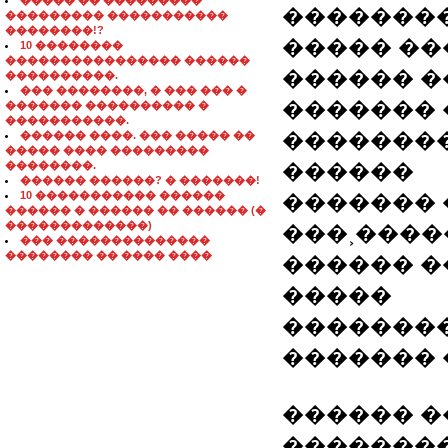
����� �� ���������
��������
��������� �����������
��������!?
����� ��
10 ��������
���������������� ������
������ �
����������.
��� ��������, � ��� ��� �
������� 
������� ���������� �
�����������.
��������
������ ����. ��� ����� ��
����� ���� ���������
��������.
������
������ ������? � �������!
10 ����������� ������
������� 
������ � ������ �� ������ (�
�������������)
���˲����
��� ��������������
�������� �� ���� ����
������ �
�����
�������
������� �
������ �
�������