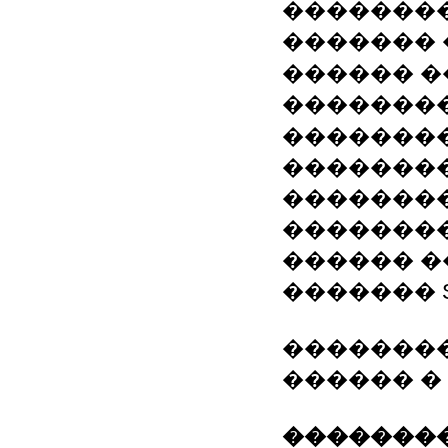
��������
������� 
������ �
��������
��������
�������
��������
��������
������ �
������� S
�������� 
������ �
��������