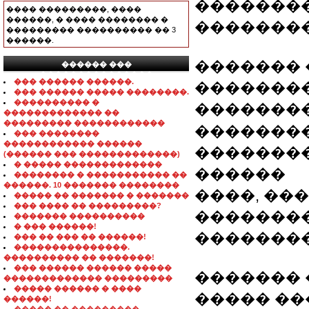
��������
���� ���������, ����
������, � ���� �������� �
��������
��������� ���������� �� 3
������.
�������
������ ���
���������������
��� ������ ������.
��������
��� ������ ����� ��������.
���������� �
��������
������������� ��
��������� ������������
��������
��� ��������
������������ ������
��������
(������ ��� �������������)
� ����� �������������
������
�������� � ����������� ��
������. 10 ������� ��������
����, ��
����� �� ������� � �������
��� ���� �� ���������?
��������
������� ����������
� ��� ������!
�������
��� �� ��� �� ������!
���������������.
���������� �� �������!
��� ������ ������ �����
������� 
������������� ���������
����� ������ � ����
����� ��
������!