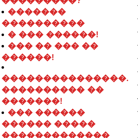
���������?
�������
����������
� ��� ������!
��� �� ��� ��
������!
���������������.
���������� ��
�������!
��� ������
������ �����
�������������