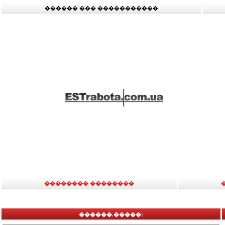
������ ��� �����������
�������� ��������
������.�����: