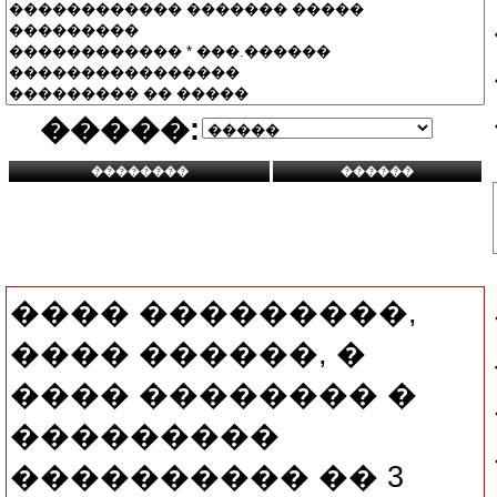
�����:
���� ���������,
���� ������, �
���� �������� �
���������
���������� �� 3