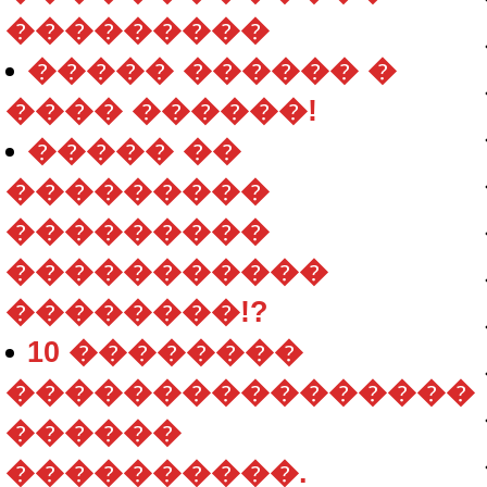
���������
����� ������ �
���� ������!
����� ��
���������
���������
�����������
��������!?
10 ��������
����������������
������
����������.