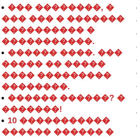
��� ��������, �
��� ��� � �������
���������� �
�����������.
������ ����. ���
����� �� �����
���� ���������
��������.
������ ������? �
�������!
10 �����������
������ ������ �