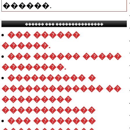
������.
������ ��� ���������������
��� ������
������.
��� ������ �����
��������.
���������� �
������������� ��
���������
������������
��� ��������