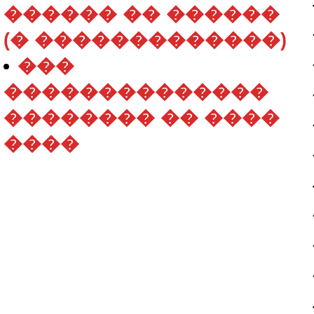
������ �� ������
(� �������������)
���
��������������
�������� �� ����
����