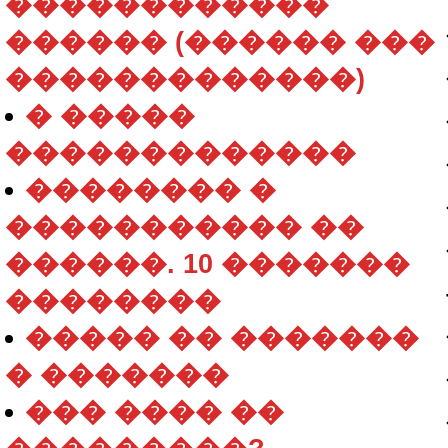
������������
������ (������ ���
�������������)
� �����
�������������
�������� �
����������� ��
������. 10 �������
��������
����� �� �������
� �������
��� ���� ��