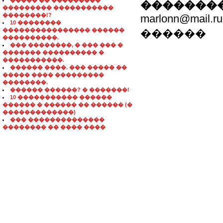
����� �� ���������
��������
��������� �����������
��������!?
marlonn@mail.ru
10 ��������
���������������� ������
������
����������.
��� ��������, � ��� ��� �
������� ���������� �
�����������.
������ ����. ��� ����� ��
����� ���� ���������
��������.
������ ������? � �������!
10 ����������� ������
������ � ������ �� ������ (�
�������������)
��� ��������������
�������� �� ���� ����