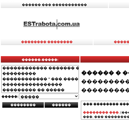
������ ��� �����������
�������� ��������
�����
������.�����:
������ � 
���������
���������
�����:
��� �������� ���
�������� ���.
(��
���, ��� ��������