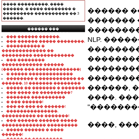
���� ���������, ����
������, � ���� �������� �
������ �
��������� ���������� �� 3
������.
������� 
�������
������ ���
���������������
��� ������ ������.
NLP. ���
��� ������ ����� ��������.
���������� �
��������
������������� ��
��������� ������������
��������
��� ��������
������������ ������
��������
(������ ��� �������������)
� ����� �������������
�������
�������� � ����������� ��
������. 10 ������� ��������
������, 
����� �� ������� � �������
��� ���� �� ���������?
����. ��
������� ����������
� ��� ������!
"��������
��� �� ��� �� ������!
���������������.
���������� �� �������!
��� ������ ������ �����
����, ��
������������� ���������
����� ������ � ����
������!