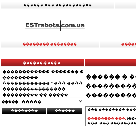
������ ��� �����������
�������� ��������
����
������.�����:
������ � 
���������
���������
�����:
��� �������� ���
�������� ���.
(��
���, ��� ��������