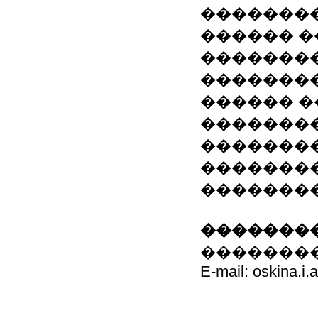
�����������
������ �
��������
��������
������ �
�������
�������
�������
�������
��������
���������� 
E-mail: oskina.i.