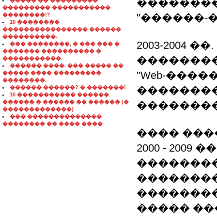
��������
����� �� ���������
��������� �����������
��������!?
"������-
10 ��������
���������������� ������
����������.
2003-2004 
��� ��������, � ��� ��� �
������� ���������� �
��������
�����������.
������ ����. ��� ����� ��
"Web-����
����� ���� ���������
��������.
������ ������? � �������!
��������
10 ����������� ������
������ � ������ �� ������ (�
��������
�������������)
��� ��������������
�������� �� ���� ����
���� ���
2000 - 2009 
�������
��������: "A
��������
����� ��