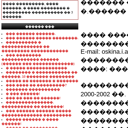
������� 
���� ���������, ����
������, � ���� �������� �
�.������
��������� ���������� �� 3
������.
������ ���
���������������
���� �����
��� ������ ������.
��� ������ ����� ��������.
���������� 
���������� �
������������� ��
E-mail: oskina.i.
��������� ������������
��� ��������
��������
������������ ������
(������ ��� �������������)
����: ���
� ����� �������������
�������� � ����������� ��
������. 10 ������� ��������
����� �� ������� � �������
��������
��� ���� �� ���������?
������� ����������
2000-2002 �
� ��� ������!
��� �� ��� �� ������!
�������
���������������.
���������� �� �������!
��������
��� ������ ������ �����
������������� ���������
��������
����� ������ � ����
������!