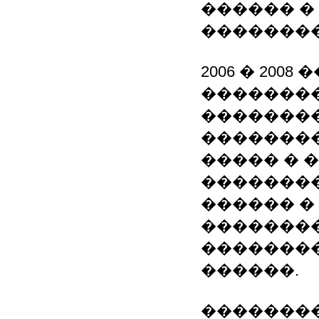
������ �
�������
2006 � 200
�������
��������
��������
����� � 
��������
������ �
�������
��������
������.
��������