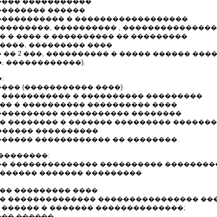
����� �����������
��������� ������
������������ � ������������������
���������, ���������� , ���������������
� � ���� � ���������� �� ���������
�����, ��������� ����
� �� 2 ���, ���������� � ����� ������ ����
, ������������).
:
���� (����������� ����)
� ����������� � ���������� ���������
��� � ���������� ���������� ����
����������� ����������� ��������
�� �������� � ������� ��������� ������
������ ����������
������ ������������ �� ��������.
��������:
��� �������������� ���������� ��������
������� ������� ���������
��� ��������� ����
�� �������������� ���������������� ��
� ������ � ������� ��������������;
��� ������