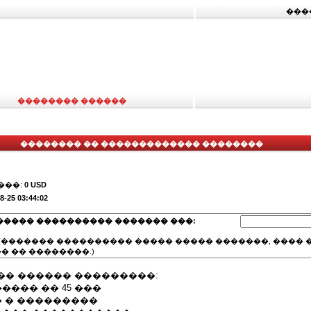
���
�������� ������
�������� �� ������������� ��������
���:
0 USD
8-25 03:44:02
����� ���������� ������� ���:
(������� ���������� ����� ����� �������, ���� �
� �� ��������.)
�� ������ ���������:
���� �� 45 ���
� � ���������