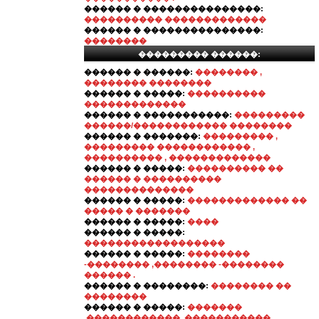
������ � ���������������:
���������� �������������
������ � ���������������:
��������
��������� ������:
������ � ������:
�������� ,
�������� ��������
������ � �����:
����������
�������������
������ � �����������:
���������
������/������������ ��������
������ � �������:
��������� ,
��������� ������������ ,
���������� , �������������
������ � �����:
���������� ��
������ � ����������
��������������
������ � �����:
������������� ��
����� � �������
������ � �����:
����
������ � �����:
������������������
������ � �����:
��������
-�������� ,�������� -��������
������ .
������ � ��������:
�������� ��
��������
������ � �����:
�������
,������������ ,�����������