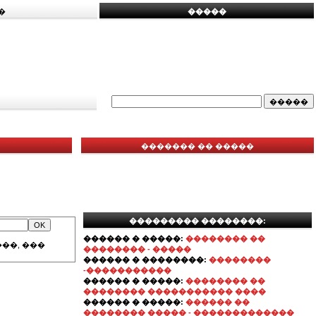
�
�����
������� �� �����
��������� ��������:
������ � �����:
�������� ��
��, ���
�������� - �����
������ � ��������:
��������
-�����������
������ � �����:
�������� ��
�������� ����������� ����
������ � �����:
������ ��
�������� ����� - �������������