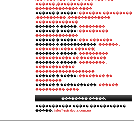
������ ,�����������
������������� ����
������ � �����:
������� ���������
,��������� ,�������������
�������������
������ � �����:
��������
������ � �����:
���������
�������������
������ � �����:
��� �������
������ � �����������:
������ ,
������� (���� ������)
������ � �����:
���������
����������� �� ��������
������ � �����:
�������� ,
������������
������������������ .
������ � �����:
�������� ��
��������
������ � �����������:
������
��������� ����
�������� �����:
����������� ����� �����������
�����:
info@estrabota.com.ua