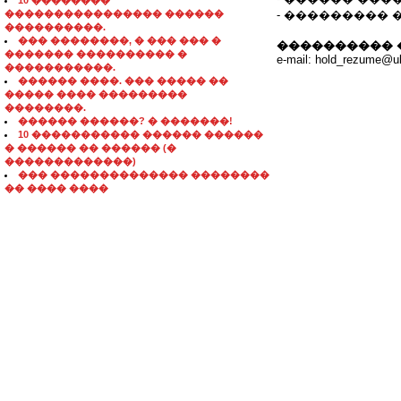
10 ��������
���������������� ������
- ��������� 
����������.
��� ��������, � ��� ��� �
���������� 
������� ���������� �
e-mail: hold_rezume@uk
�����������.
������ ����. ��� ����� ��
����� ���� ���������
��������.
������ ������? � �������!
10 ����������� ������ ������
� ������ �� ������ (�
�������������)
��� �������������� ��������
�� ���� ����