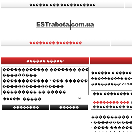
������ ��� �����������
�������� ��������
������.�����:
������ � �����
���������� ��
���������:
2009-0
��� �������� 
�����:
�������� ���.
���������� ��
���������� 
- �������/���
- ���� �����