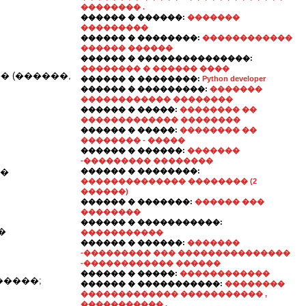
�������� .
������ � ������:
�������
���������
������ � ��������:
������������
������ ������
������ � ���������������:
�������� � ������ ����
� (������,
������ � ��������:
Python developer
������ � ���������:
�������
������������ ��������
������ � �����:
�������� ��
������������� ��������
������ � �����:
�������� ��
�������� - �����
������ � ������:
�������
-��������� ��������
��
������ � ��������:
�������������� �������� (2
������)
������ � �������:
������ ���
��������
������ � �����������:
�
�����������
������ � ������:
�������
-��������� ��� ���������������
-������������ ������
������ � �����:
������������
�����;
������ � �����������:
��������
������������� ����������� ,
����������� .