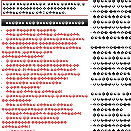
- ������ ��
���� ���������, ���� ������, �
- ������ ��
���� �������� � ���������
- ���� ����
���������� �� 3 ������.
- ���������
- ����������
������ ��� ���������������
- ���������
��� ������ ������.
- ���� �����
��� ������ ����� ��������.
�����������
���������� � �������������
�� ��������� ������������
�����������
��� �������� ������������
������ (������ ���
- ����� ����
�������������)
- ���������
� ����� �������������
- ���������
�������� � ����������� ��
- ������ ��
������. 10 ������� ��������
- ���������
����� �� ������� � �������
��� ���� �� ���������?
����������
������� ����������
- ������� ��
� ��� ������!
��� �� ��� �� ������!
�������� ��
���������������. ����������
- �������� 
�� �������!
- ���������
��� ������ ������ �����
������������� ���������
- ��������
����� ������ � ���� ������!
- ���������
����� �� ���������
- ���������
��������� �����������
- ���������
��������!?
- ������ ���